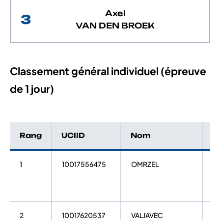
Axel
3
VAN DEN BROEK
Classement général individuel (épreuve
de 1 jour)
Rang
UCIID
Nom
P
1
10017556475
OMRZEL
J
2
10017620537
VALJAVEC
E