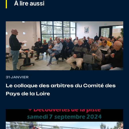
À lire aussi
7
10074651079
BARRY
As
8
10048356908
FIETZKE
Pa
9
10041001173
ALVAREZ
H
MARTINEZ
31 JANVIER
Le colloque des arbitres du Comité des
Pays de la Loire
10
10066500958
SPARFEL
Au
11
10096525488
GRINDLEY
Se