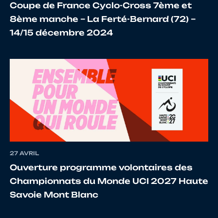
Coupe de France Cyclo-Cross 7ème et
8ème manche – La Ferté-Bernard (72) –
14/15 décembre 2024
17
10036154005
BENZ
B
18
10113991249
CARSTENSEN
M
19
10079370838
MIENTKI
K
27 AVRIL
Ouverture programme volontaires des
20
10083991573
MÄTIK
Ol
Championnats du Monde UCI 2027 Haute
Savoie Mont Blanc
21
10066138321
ANDERSEN
N