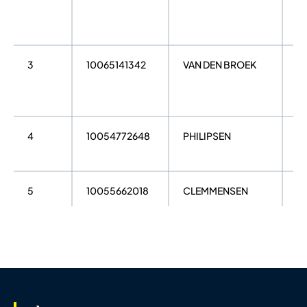
3
10065141342
VAN DEN BROEK
Ax
4
10054772648
PHILIPSEN
Al
5
10055662018
CLEMMENSEN
T
6
10065139120
SCHOOFS
Ja