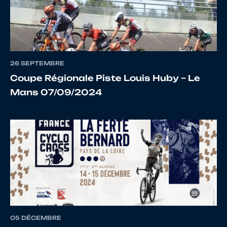
12
10017008427
DUNWOODY
se
26 SEPTEMBRE
Coupe Régionale Piste Louis Huby – Le
13
10023072341
REMIJN
S
Mans 07/09/2024
14
10107574600
BORREMANS
K
15
10122891102
VERBRUGGE
Ja
16
10017556172
PETERLIN
Ne
05 DÉCEMBRE