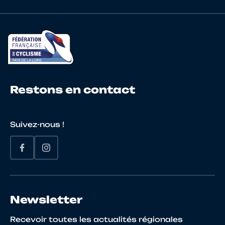
22
10023394966
WEIERINK
Je
23
10023246739
SOLEN
Ke
Restons en contact
Suivez-nous !
24
10065154981
JANNES
Tr
25
10068514316
GREGOIRE
Ba
Newsletter
Recevoir toutes les actualités régionales