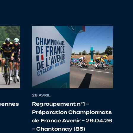
4322284 - TEAM BIKERS 22
4322265 - VC DE L'EVRON COETMIEUX
4322314 - VC PAYS DE LOUDEAC
4322233 - VTT COTES D'ARMOR HILLION
4322265 - VC DE L'EVRON COETMIEUX
4322284 - TEAM BIKERS 22
28 AVRIL
4322233 - VTT COTES D'ARMOR HILLION
néennes
Regroupement n°1 –
Préparation Championnats
4322351 - ECOLE VTT DU LIE
de France Avenir – 29.04.26
– Chantonnay (85)