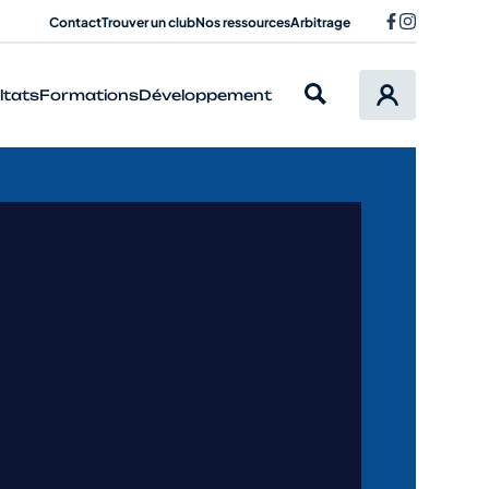
Contact
Trouver un club
Nos ressources
Arbitrage
ltats
Formations
Développement
en cyclisme ?