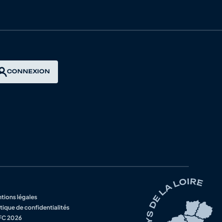
4322351 - ECOLE VTT DU LIE
4322351 - ECOLE VTT DU LIE
4322284 - TEAM BIKERS 22
CONNEXION
4322284 - TEAM BIKERS 22
4322284 - TEAM BIKERS 22
4322284 - TEAM BIKERS 22
tions légales
tique de confidentialités
C 2026