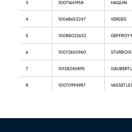
3
10071641958
HAQUIN
4
10068653247
VERDES
5
10088022632
GEFFROY
6
10072650960
STURBOIS
7
10138245895
GAUBERT 
8
10070994987
VASSET LE
9
10087738706
BEUVE
10
10109427296
BOISHAR