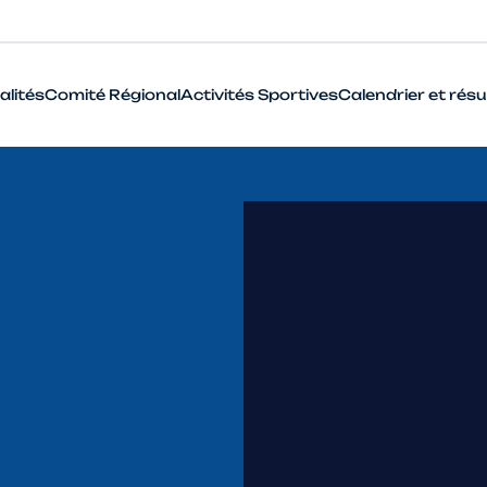
alités
Comité Régional
Activités Sportives
Calendrier et résu
BMX
Cyclo-Cross
Piste
Route
VTT
Que signifie le terme Haut Niveau 