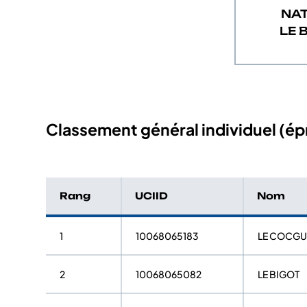
NA
LE 
Classement général individuel (épr
Rang
UCIID
Nom
1
10068065183
LE COCG
2
10068065082
LE BIGOT