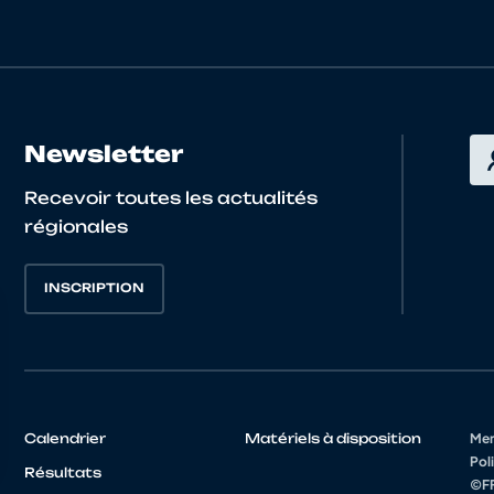
JULES
BRETAGNE
MARTIN
BRETAGNE
Robin
BRETAGNE
Newsletter
 HORVAIS
Margot
BRETAGNE
Recevoir toutes les actualités
régionales
ALBAN
BRETAGNE
INSCRIPTION
MATHIS
BRETAGNE
Calendrier
Matériels à disposition
Men
Poli
Résultats
©FF