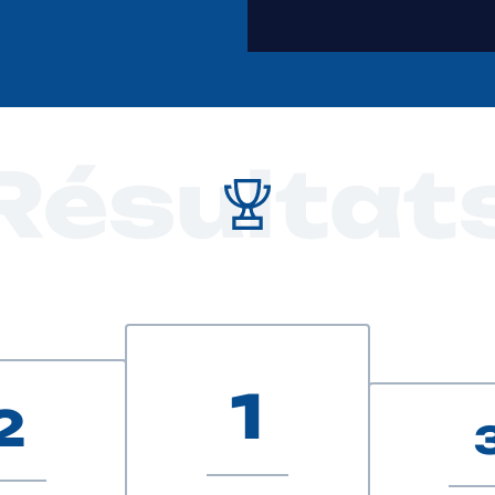
Résultat
1
2