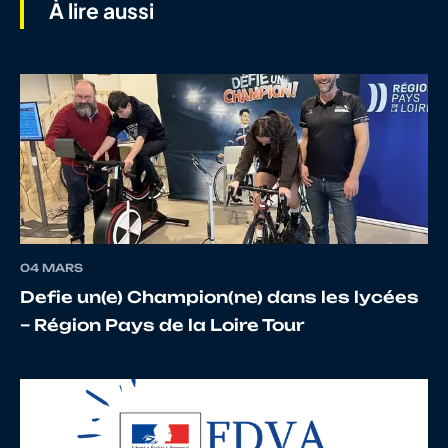
À lire aussi
7
10067497533
BENOIST
TRIST
8
10055303219
GASCOIN
Quent
9
10069321638
ARZEL
MAXI
04 MARS
10
10065840752
HINAULT
THOM
Defie un(e) Champion(ne) dans les lycées
– Région Pays de la Loire Tour
11
10069566562
PERENNES
KILIA