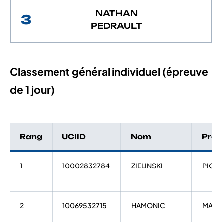
NATHAN
3
PEDRAULT
Classement général individuel (épreuve
de 1 jour)
Rang
UCIID
Nom
Pré
1
10002832784
ZIELINSKI
PIOT
2
10069532715
HAMONIC
MAXIM