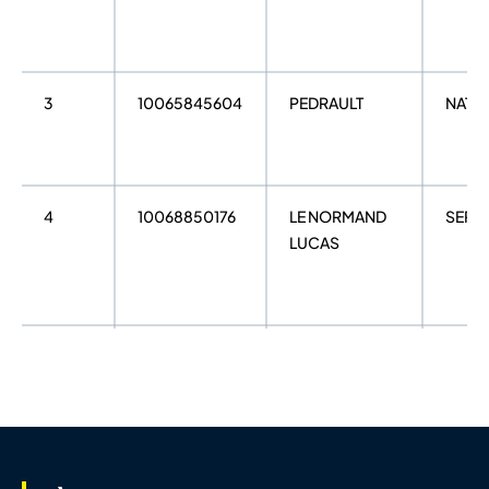
3
10065845604
PEDRAULT
NATH
4
10068850176
LE NORMAND
SEPT
LUCAS
5
10015362659
LE FALHER
ERWA
6
10068309202
HORNEC
MICH