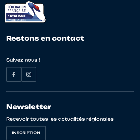
21
10084754641
DUCHEMIN
TRIST
22
10007516571
HASPOT
ANTH
Restons en contact
Suivez-nous !
23
10121125601
OLLIVAUD
MATH
24
10068281516
SOURGET
ELLIO
Newsletter
25
10086798816
PAVOINE
ANTH
Recevoir toutes les actualités régionales
INSCRIPTION