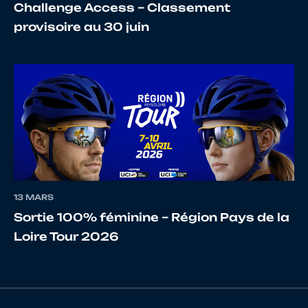
Challenge Access – Classement
provisoire au 30 juin
17
10072721486
MAISONNEUVE
THEO
PUISSANT
18
10066656966
FOUCHARD
GABR
13 MARS
19
10025349316
LE MEYEC
ARNA
Sortie 100% féminine – Région Pays de la
Loire Tour 2026
20
10012158124
DUCHEMIN
DAMI