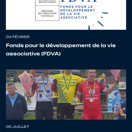
12
10094624591
REED
Jack
13
10057007587
LERAT
BRAY
04 FÉVRIER
Fonds pour le développement de la vie
associative (FDVA)
14
10067497836
HENRIO
ENZO
MADEC
15
10067779439
GRANNEC
THOM
16
10010955728
VOSS
Arnau
05 JUILLET