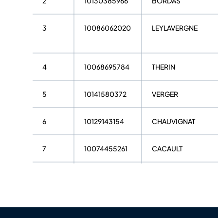
2
10130385966
BORDAS
3
10086062020
LEYLAVERGNE
4
10068695784
THERIN
5
10141580372
VERGER
6
10129143154
CHAUVIGNAT
7
10074455261
CACAULT
8
10070229192
TEULIERE
9
10080699435
CAILLON