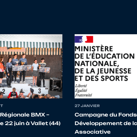
Clément
AUVERGNE-RHONE-
5023031 CC MA
ALPES
Hugo
NOUVELLE AQUITAINE
5016186 ANGO
FLORIAN
NOUVELLE AQUITAINE
5087041 ROC
Adrien
NOUVELLE AQUITAINE
5087039 UC C
Léo
NOUVELLE AQUITAINE
5016186 ANGO
ET
27 JANVIER
Régionale BMX –
Campagne du Fonds
Jules
NOUVELLE AQUITAINE
5019004 TULLE
COMPETITION
le 22 juin à Vallet (44)
Développement de la
Associative