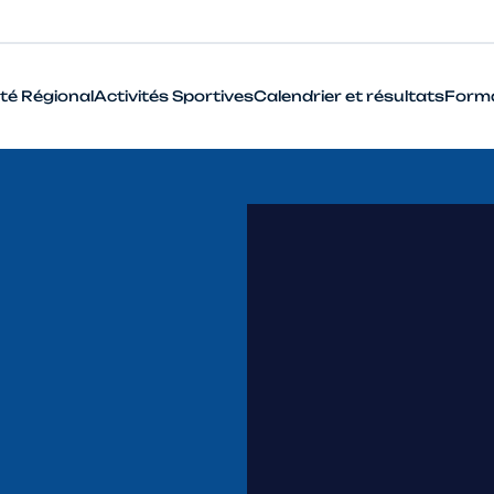
té Régional
Activités Sportives
Calendrier et résultats
Form
BMX
Cyclo-Cross
Piste
Route
VTT
Que signifie le terme Haut Niveau en cyclisme ?