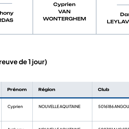
Cyprien
VAN
hony
Da
WONTERGHEM
RDAS
LEYLA
euve de 1 jour)
Prénom
Région
Club
Cyprien
NOUVELLE AQUITAINE
5016186 ANGO