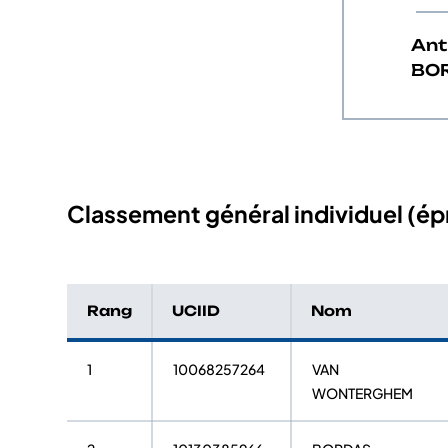
Ant
BO
Classement général individuel (épr
Rang
UCIID
Nom
1
10068257264
VAN
WONTERGHEM