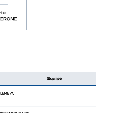
rio
VERGNE
Equipe
ULEME VC