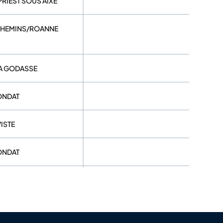
PRIEST SOUS AIXE
 CHEMINS/ROANNE
LA GODASSE
ONDAT
VISTE
ONDAT
AURILLACOIS
HECHOUART OCC