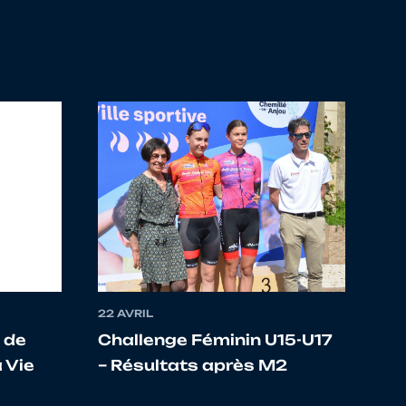
INSAT EVAUX
ULEME VC
HECHOUART OCC
ONDAT
UNION CYCLITE DE
CONDAT
ULEME VC
22 AVRIL
 de
Challenge Féminin U15-U17
 CYCLISME
 Vie
– Résultats après M2