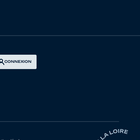
INSAT EVAUX
ULEME VC
INSAT EVAUX
ONDAT
CONNEXION
ULEME VC