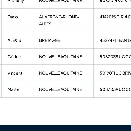
Anthony
NOUVELLE AQUITAINE
5087014 VC ST 
Dario
AUVERGNE-RHONE-
4142015 C.R.4
ALPES
ALEXIS
BRETAGNE
4322471 TEAM 
Cédric
NOUVELLE AQUITAINE
5087039 UC C
Vincent
NOUVELLE AQUITAINE
5019011 UC BRI
Matteï
NOUVELLE AQUITAINE
5087039 UC C
Valentin
AUVERGNE-RHONE-
4115060 A C V 
ALPES
CLEMENT
NOUVELLE AQUITAINE
5087041 ROC