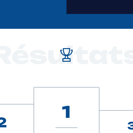
Résultat
1
2