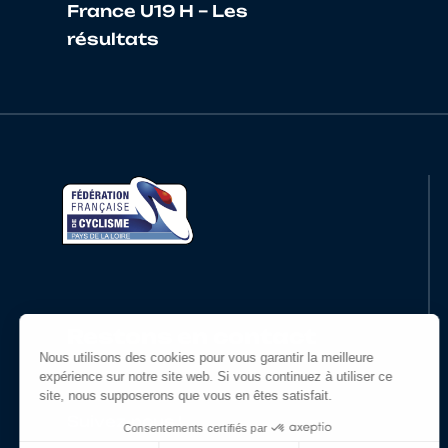
16
10090273133
DELAGE
France U19 H – Les
résultats
17
10122350932
FRUGIER
18
10026866152
CAILLIAUX
19
10066034045
LAMARGOT
20
10024534516
LECLERC
Restons en contact
Suivez-nous !