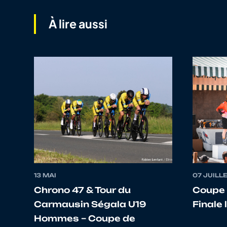
À lire aussi
10
10072855165
LEGER
11
10067687893
BAZECK
12
10147646411
PROUST
13
10069731664
SAGE
14
10070738747
DELBARRE
13 MAI
07 JUILL
Chrono 47 & Tour du
Coupe 
15
10073773130
SOULIER
Carmausin Ségala U19
Finale 
Hommes – Coupe de