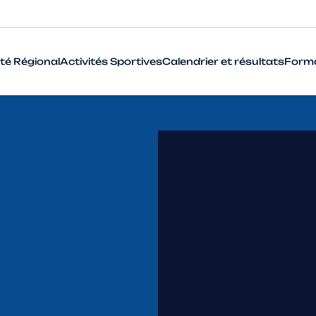
té Régional
Activités Sportives
Calendrier et résultats
Form
BMX
Cyclo-Cross
Piste
Route
VTT
Que signifie le terme Haut Niveau en cyclisme ?