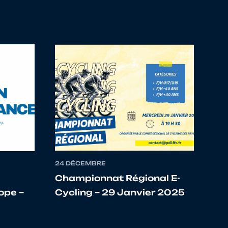
YCLE GOLBEEN
YCLE GOLBEEN
LO SPORT METZ METROPOLE
C COMMUNAUTAIRE
PEDALE D'ALSACE
24 DÉCEMBRE
YCLE GOLBEEN
Championnat Régional E-
ope –
Cycling – 29 Janvier 2025
C COMMUNAUTAIRE
TEAM MOSELLE