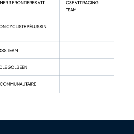
NNER 3 FRONTIERES VTT
C3F VTT RACING
TEAM
ION CYCLISTE PÉLUSSIN
OSS TEAM
YCLE GOLBEEN
C COMMUNAUTAIRE
C TUCQUEGNIEUX
LO SPORT METZ METROPOLE