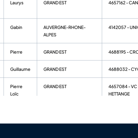
Laurys
GRAND EST
4657162 - CA
Gabin
AUVERGNE-RHONE-
4142057 - UN
ALPES
Pierre
GRAND EST
4688195 - CR
Guillaume
GRAND EST
4688032 - C
Pierre
GRAND EST
4657084 - V
Loïc
HETTANGE
Kévin
GRAND EST
4654012 - V
Florian
GRAND EST
4657167 - VE