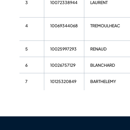
3
10072338944
LAURENT
4
10069344068
TREMOULHEAC
5
10025997293
RENAUD
6
10026757129
BLANCHARD
7
10125320849
BARTHELEMY
8
10024394470
BOMBARDIER
9
10048967604
LOCKS