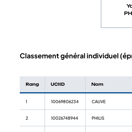
Y
PH
Classement général individuel (épr
Rang
UCIID
Nom
1
10069806234
CAUVE
2
10026748944
PHILIS