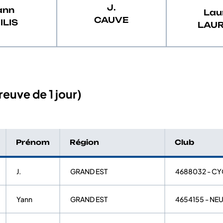
J.
ann
Lau
CAUVE
ILIS
LAU
euve de 1 jour)
Prénom
Région
Club
J.
GRAND EST
4688032 - C
Yann
GRAND EST
4654155 - NE