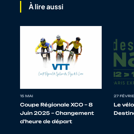
À lire aussi
10
10027987312
GERARD
11
10069211100
NICOLAS
12
10109995051
GROSSET
13
10143168748
CLAUDEL
14
10076805085
TOURNIER
15 MAI
27 FÉVRI
15
10069806638
MENISSIER
Coupe Régionale XCO – 8
Le vél
Juin 2025 – Changement
Destin
16
10086758295
KURTH
d’heure de départ