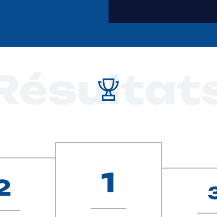
Résultat
1
2