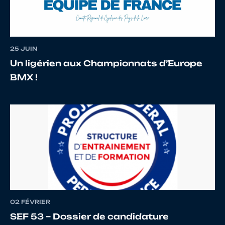
12
10023914423
CROOK
Jack
13
10102195342
PROTIN
Célian
25 JUIN
Un ligérien aux Championnats d’Europe
BMX !
14
10110597663
DUTOMBOIS
Mathéo
15
10114341055
BOULAIN
Louison
16
10114882639
PAPON
Victor
02 FÉVRIER
SEF 53 – Dossier de candidature