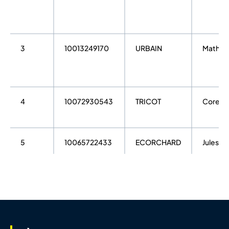
3
10013249170
URBAIN
Mathie
4
10072930543
TRICOT
Corenti
5
10065722433
ECORCHARD
Jules
6
10013885835
OLGUN
Serkan