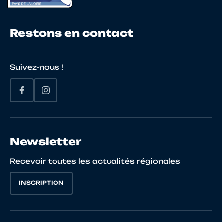
22
10015482190
DUCROCQ
Quenti
Restons en contact
23
10068880589
POISOT
Luka
Suivez-nous !
24
10027968417
CHEVAL
Valenti
Newsletter
Recevoir toutes les actualités régionales
25
10015697008
BOULANGER
Hugo
INSCRIPTION
26
10066154990
POUCET
Tristan