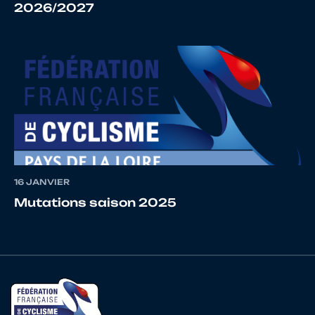
2026/2027
17
10015668009
ZEHNICH
Mathis
18
10028052481
LE MONNIER
Guy
DE GOUVILLE
19
10068621117
SAVONET
Martin
16 JANVIER
Mutations saison 2025
20
10072191525
COUSIN
Pierre
21
10023547136
ZEHNICH
Dorian