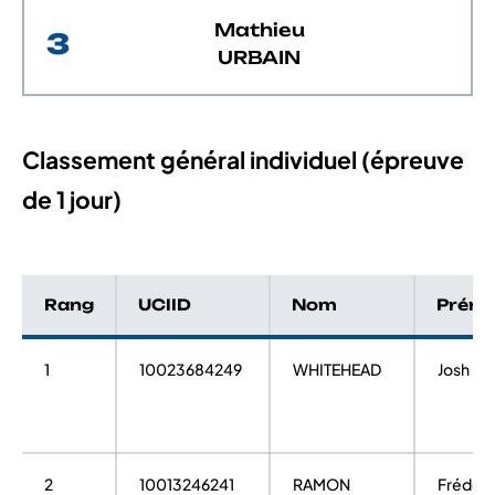
Mathieu
3
URBAIN
Classement général individuel (épreuve
de 1 jour)
Rang
UCIID
Nom
Prén
1
10023684249
WHITEHEAD
Josh
2
10013246241
RAMON
Frédéri