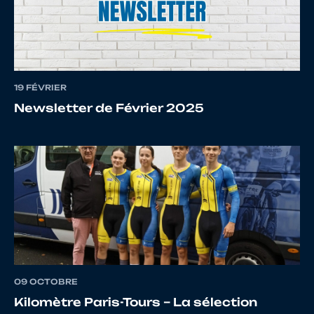
11
10079460764
REBILLARD
Enzo
19 FÉVRIER
12
10065794777
BURQUIER
Line
Newsletter de Février 2025
13
10145978819
FACHINETTI
Marco
14
10026099549
CANTET
Simon
09 OCTOBRE
Kilomètre Paris-Tours – La sélection
15
10068940914
VUILLEMIN
Nicolas