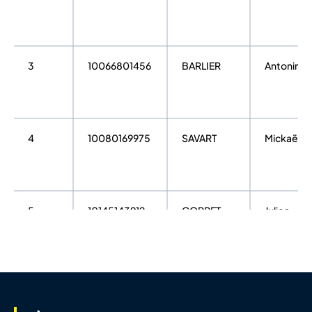
3
10066801456
BARLIER
Antonin
4
10080169975
SAVART
Mickaël
5
10145143912
GORRET
Julien
6
10024289184
MIMRAM
Franck