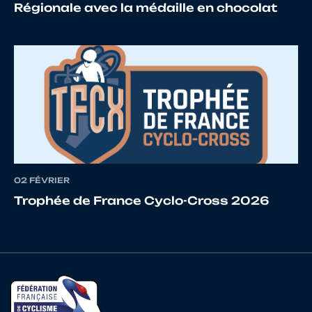
Régionale avec la médaille en chocolat
16
10069341947
PERRON
Tony
17
10129213478
CAPY
Romain
02 FÉVRIER
Trophée de France Cyclo-Cross 2026
18
10099261902
GILLOT
Clément
19
10068097317
FOLLIAT
Romain