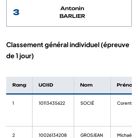
Antonin
3
BARLIER
Classement général individuel (épreuve
de 1 jour)
Rang
UCIID
Nom
Prénom
1
10113435622
SOCIÉ
Corentin
2
10026134208
GROSJEAN
Michaël