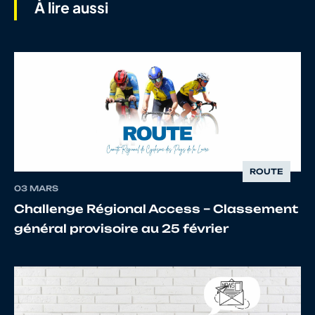
À lire aussi
7
10068372452
CRETIN
Nathan
8
10001219756
BODROGI
Laszlo
ROUTE
03 MARS
9
10024819553
BILLOD
Julien
MOREL
Challenge Régional Access – Classement
général provisoire au 25 février
10
10127458687
COUTKAS
Anthony