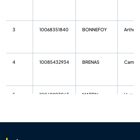
3
10068351840
BONNEFOY
Arthur
4
10085432934
BRENAS
Camille
5
10068907063
MARTIN
Hugo
BOUCHET
6
10108777905
ALBARET
Mathys