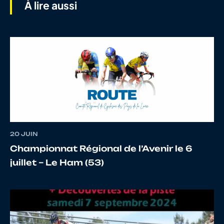
À lire aussi
7
10098566229
DURAND
Louis
8
10138580547
COLIN
Ethan
20 JUIN
Championnat Régional de l’Avenir le 6
9
10132912515
VEROTS
Lisa
juillet – Le Ham (53)
10
10144907977
VERNIN
Pierre