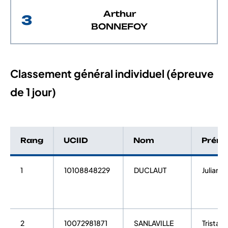
Arthur
3
BONNEFOY
Classement général individuel (épreuve
de 1 jour)
Rang
UCIID
Nom
Prén
1
10108848229
DUCLAUT
Julian
2
10072981871
SANLAVILLE
Tristan