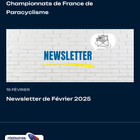
Championnats de France de
Paracyclisme
15
10111729836
NIANDOT
Elise
16
10089237960
GAUVIN
Camille
17
10137638233
DELOIRE
Siloé
19 FÉVRIER
Newsletter de Février 2025
18
10069504322
VAVRE
Océan