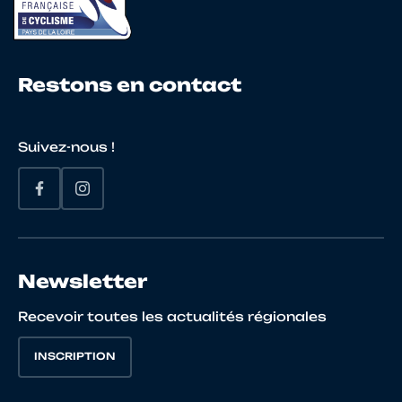
19
10072319443
DEWAELE
Nikki
Restons en contact
20
10067651319
BUNEA
Flavia
Suivez-nous !
21
10147093006
JACQUET
Jules
CARLES
Newsletter
22
10133286670
DELERIS
Mahé
Recevoir toutes les actualités régionales
INSCRIPTION