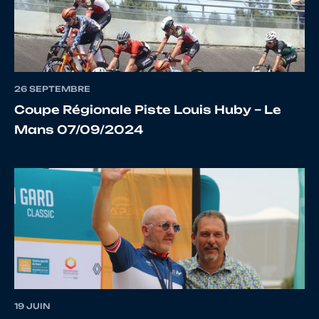
11
10098919873
ROBERT
Jules
26 SEPTEMBRE
Coupe Régionale Piste Louis Huby – Le
Mans 07/09/2024
12
10069795019
BUSSCHAERT
Lucie
13
10099109025
FERRET
Hugo
14
10070935575
TEIRLYNCK
Léonie
19 JUIN