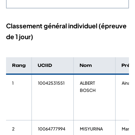
Classement général individuel (épreuve
de 1 jour)
Rang
UCIID
Nom
Pré
1
10042531551
ALBERT
Ainara
BOSCH
2
10064777994
MISYURINA
Margar