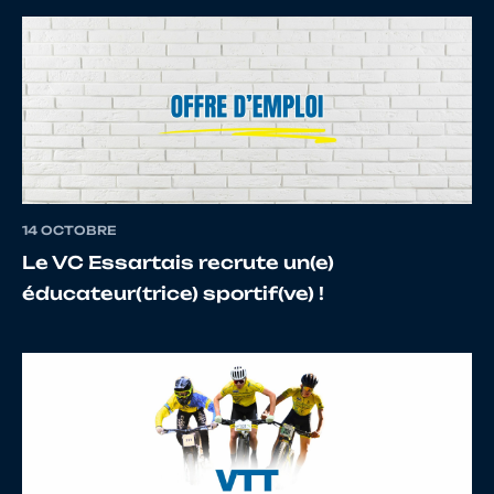
7
10071475644
DOLLION
Margo
8
10007517379
SOUYRIS
Mano
14 OCTOBRE
9
10069900204
PHILIPPE
EVA
Le VC Essartais recrute un(e)
éducateur(trice) sportif(ve) !
10
10118150832
FRIOU
Gaxin
11
10014801069
GIELEN
Marie