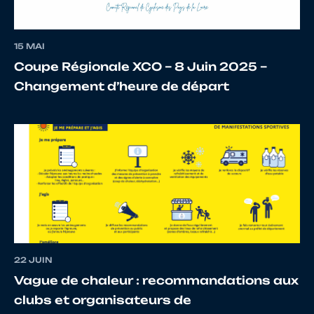
15 MAI
Coupe Régionale XCO – 8 Juin 2025 –
Changement d’heure de départ
12
10143312026
MIQUEL
Laura
13
10068646375
BASSET
CAMIL
14
10065983020
PLAGNIOL
Maéva
22 JUIN
Vague de chaleur : recommandations aux
clubs et organisateurs de