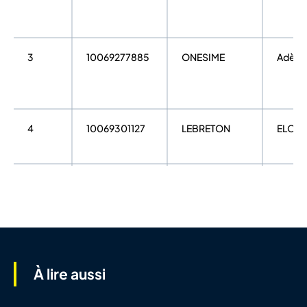
3
10069277885
ONESIME
Adèle
4
10069301127
LEBRETON
ELOA
5
10135517973
FIMES
Anaïse
6
10070932040
MAILLY
LEA
À lire aussi