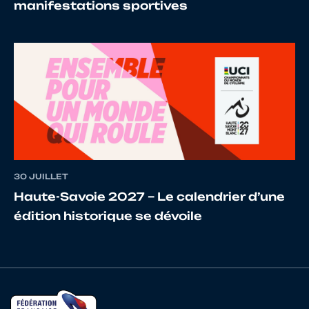
manifestations sportives
15
10150352711
JAKHAR
Harshi
16
10065659785
GUIRADO
AXELL
30 JUILLET
Haute-Savoie 2027 – Le calendrier d’une
17
10100805616
LAFOURCADE
Océa
édition historique se dévoile
18
10030139496
VETTORELLO
Giorgi