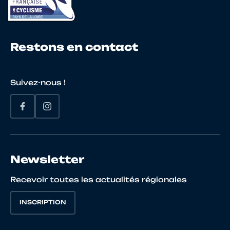
Restons en contact
19
10111629402
VERDIER
Juliett
Suivez-nous !
20
10148372089
JANSE VAN
Delsia
VUUREN
Newsletter
21
10105838195
JOSSE
TYFEN
Recevoir toutes les actualités régionales
INSCRIPTION
22
10117522453
AVELINE
Enora