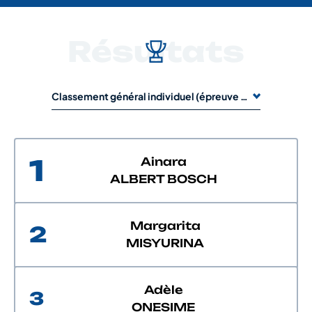
Résultats
Classement général individuel (épreuve de 1 jour)
1
Ainara
ALBERT BOSCH
Margarita
2
MISYURINA
Adèle
3
ONESIME