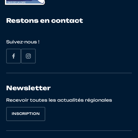
Restons en contact
26
10136131093
RIVAL
Flo
Suivez-nous !
27
10151255821
VERBECKE
Qu
28
10071235164
HELIN
Ber
Newsletter
Recevoir toutes les actualités régionales
29
10132874119
BOUY
Fré
INSCRIPTION
30
10024445495
MADELAINE
St