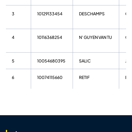
3
10129133454
DESCHAMPS
Cam
4
10116368254
N' GUYEN VAN TU
Gré
5
10054680395
SALIC
Jea
6
10074115660
RETIF
Be
7
10069367108
LE LOSTEC
Ant
8
10146068240
PALLUAUD
Ma