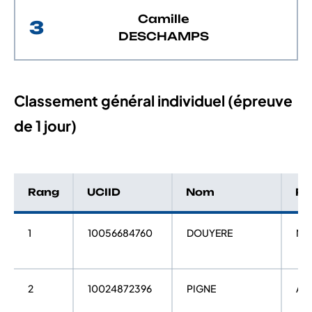
Camille
3
DESCHAMPS
Classement général individuel (épreuve
de 1 jour)
Rang
UCIID
Nom
Pr
1
10056684760
DOUYERE
Na
2
10024872396
PIGNE
Adr