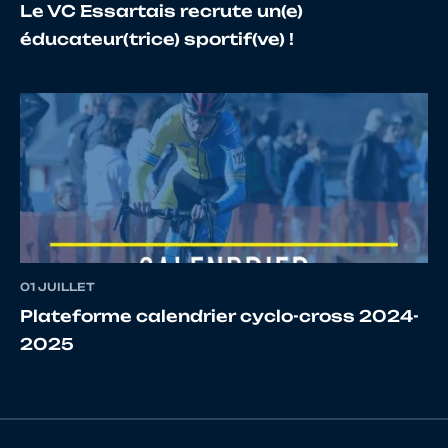
Le VC Essartais recrute un(e)
éducateur(trice) sportif(ve) !
17
10129503165
CHAUMONT
Jules
18
10086581877
AUVRAY
Jade
19
10121203302
PICHON
TILIO
01 JUILLET
20
10140936132
LELOY
Tom
Plateforme calendrier cyclo-cross 2024-
2025
21
10082919725
JAOUEN
Louis