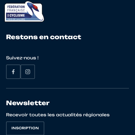
22
10148658342
FROMEAUX
Lubin
Restons en contact
23
10134117941
BLESTEL
Arthur
Suivez-nous !
24
10117569438
GARNIER
Aubin
Newsletter
25
10067002732
GATEAU
Thomas
Recevoir toutes les actualités régionales
INSCRIPTION
26
10146144022
GERVAIS
Casey