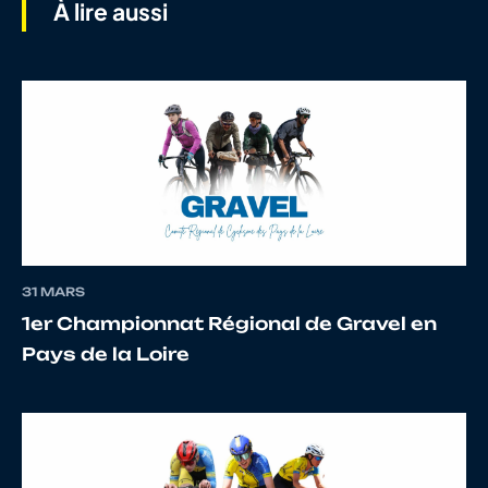
À lire aussi
8
10067210472
LECREPS
Antonin
9
10099761652
LEMARDELE
Romain
10
10100878970
VARIN
J.
31 MARS
1er Championnat Régional de Gravel en
Pays de la Loire
11
10073151118
PRIOUL
Roman
12
10075471943
CHESNEL
Thomas