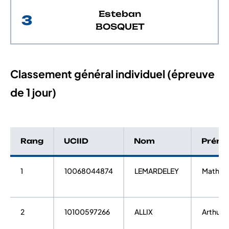
Esteban
3
BOSQUET
Classement général individuel (épreuve
de 1 jour)
Rang
UCIID
Nom
Prén
1
10068044874
LEMARDELEY
Mathys
2
10100597266
ALLIX
Arthur