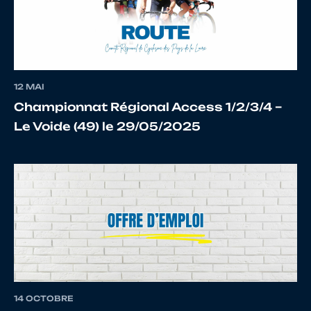
13
10127300255
GUERIN
Arthur
12 MAI
Championnat Régional Access 1/2/3/4 –
Le Voide (49) le 29/05/2025
14
10066406584
BOISIVON
Anaël
15
10067209967
LEVALLET
Timéo
16
10108651906
LETOURNEUR
Louis
14 OCTOBRE