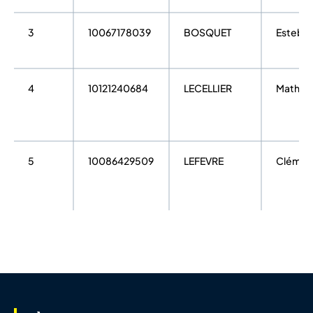
3
10067178039
BOSQUET
Esteba
4
10121240684
LECELLIER
Mathis
5
10086429509
LEFEVRE
Clémen
6
10127558216
VINCENT
Elouan
7
10091215245
MARTIN
Lucas