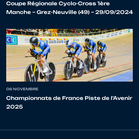
19
10075359179
RULLIER
ELIAZE
Coupe Régionale Cyclo-Cross 1ère
Manche – Grez-Neuville (49) – 29/09/2024
20
10108434765
PETITEAU
FLOREN
21
10066961609
BAHUAUD
LILIAN
22
10119926841
DUSSART
MATHIA
06 NOVEMBRE
Championnats de France Piste de l’Avenir
2025
23
10131445387
LEROY
TOM
24
10099355262
GABARD
PIERRE