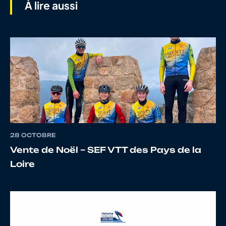
À lire aussi
8
10121136715
GENEIX
CAMILL
9
10066338583
BABONNEAU
TOM
10
10108272794
LAOT
EVAN
11
10111528459
BOURGET
LEO
28 OCTOBRE
Vente de Noël – SEF VTT des Pays de la
Loire
12
10131445690
THERMEAU
ROBIN
13
10098874306
JASMIN
PIERRE