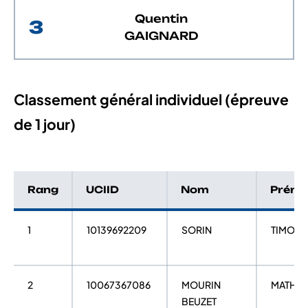
Quentin
3
GAIGNARD
Classement général individuel (épreuve
de 1 jour)
Rang
UCIID
Nom
Prén
1
10139692209
SORIN
TIMOTH
2
10067367086
MOURIN
MATHY
BEUZET