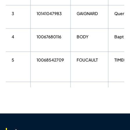
3
10141047983
GAIGNARD
Quentin
4
10067680116
BODY
Baptist
5
10068542709
FOUCAULT
TIMEO
6
10086836202
GALTIE
RICHAR
7
10141047781
AUGEREAU
Gatien