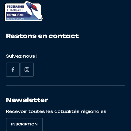
25
10085321180
DORIE
LEO
PALLUAUD
Restons en contact
26
10072442008
GUEMARD
ETHAN
Suivez-nous !
27
10145040545
GRIMAULT
Tom
Newsletter
28
10098109319
CHAUVIN
ELOI
Recevoir toutes les actualités régionales
INSCRIPTION
29
10068991939
TOUBLANC
THEOTI