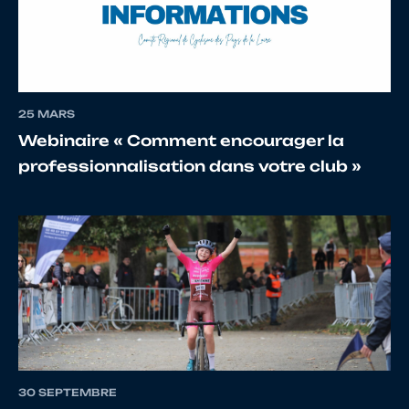
14
10067565231
CESBRON
THEO
25 MARS
15
10137868609
GRANNEC
Léo
Webinaire « Comment encourager la
professionnalisation dans votre club »
16
10144316883
GERU
Maxime
17
10068401855
LOMBARDI
Maeva
18
10122974964
LE
Clemen
BECHENNEC
30 SEPTEMBRE