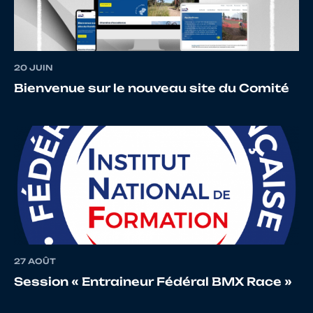
11
10069522914
DAVID
MATH
20 JUIN
Bienvenue sur le nouveau site du Comité
12
10114882639
PAPON
Victo
13
10068901912
FORTIN
Charl
14
10015481483
COUVIGNY
Pierr
27 AOÛT
Session « Entraineur Fédéral BMX Race »