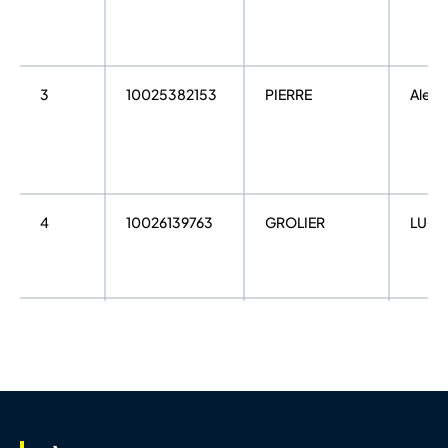
3
10025382153
PIERRE
Alexis
4
10026139763
GROLIER
LUCA
5
10069444607
MARAIS
BENJ
6
10067196934
ROBERT
ALEX