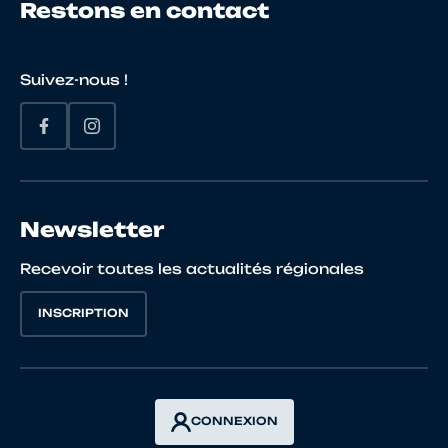
Restons en contact
19
10015584850
OOSTHUIZEN
Jason
Suivez-nous !
20
10023519147
JOLLY
MAXI
Newsletter
21
10067686681
SEGUIN
Yanis
Recevoir toutes les actualités régionales
INSCRIPTION
22
10072631055
PERLEAUX
DORI
CONNEXION