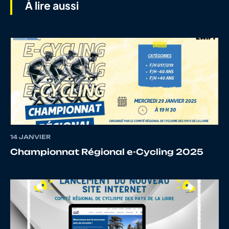
À lire aussi
7
10068540382
RULLIER
HANS
8
10063067057
DE
Aurel
COMARMOND
14 JANVIER
9
10014317887
LAPIERRE
Louis
Championnat Régional e-Cycling 2025
10
10068086102
TANGUY
QUEN