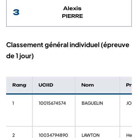
Alexis
3
PIERRE
Classement général individuel (épreuve
de 1 jour)
Rang
UCIID
Nom
Pré
1
10015674574
BAGUELIN
JOCE
2
10034794890
LAWTON
Henr