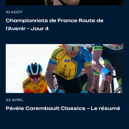
10 AOÛT
17
10025610913
COGNET
Noe
Championnats de France Route de
l’Avenir – Jour 4
18
10089573925
CAILLE
GHISL
19
10027803820
GERMANNEAU
Charl
20
10027486851
AALOUANE
JAME
22 AVRIL
21
10026898484
AUBINEAU
Guill
Pévèle Carembault Classics – Le résumé