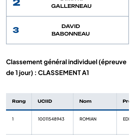
2
GALLERNEAU
DAVID
3
BABONNEAU
Classement général individuel (épreuve
de 1 jour) : CLASSEMENT A1
Rang
UCIID
Nom
Pré
1
10011548943
ROMIAN
EDDY