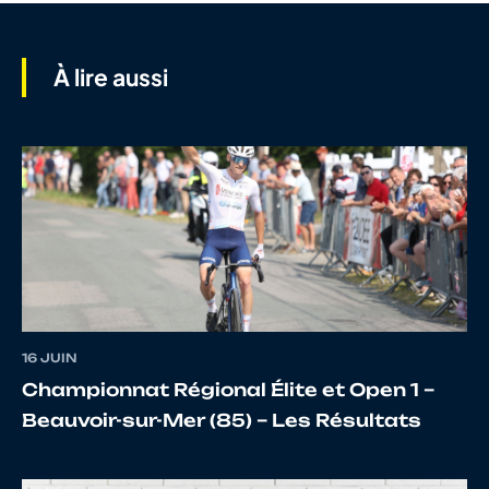
7
10109006661
CHARBONNIER
GREG
À lire aussi
8
10146480690
GENET
Lubin
9
10024100137
TENAILLEAU
CARL
10
10027762794
RABILLER
FRED
16 JUIN
Championnat Régional Élite et Open 1 –
11
10056768020
GUILBAUD
CYPR
Beauvoir-sur-Mer (85) – Les Résultats