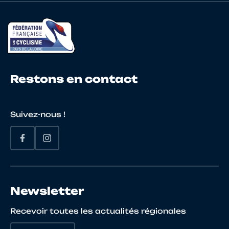
22
10073748878
COLLE
NICO
23
10026962950
MALOYER
Cedri
Restons en contact
24
10024826930
RAVON
GUIL
Suivez-nous !
25
10024982938
LAUNAY
Kevin
26
10028108661
CHOPIER
FLOR
Newsletter
27
10007758970
GOURET
JEAN 
Recevoir toutes les actualités régionales