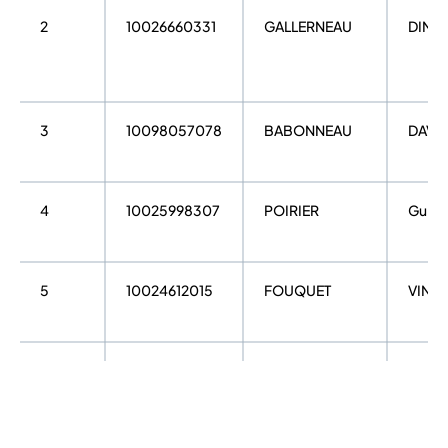
2
10026660331
GALLERNEAU
DIMIT
3
10098057078
BABONNEAU
DAVI
4
10025998307
POIRIER
Guill
5
10024612015
FOUQUET
VINC
6
10014172387
TESSIER
MAXE