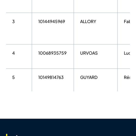
3
10144945969
ALLORY
Fabia
4
10068935759
URVOAS
Lucas
5
10149814763
GUYARD
Rémi
6
10025335875
MEREAU
JULIE
7
10024978692
COUTANCEAU
Chris