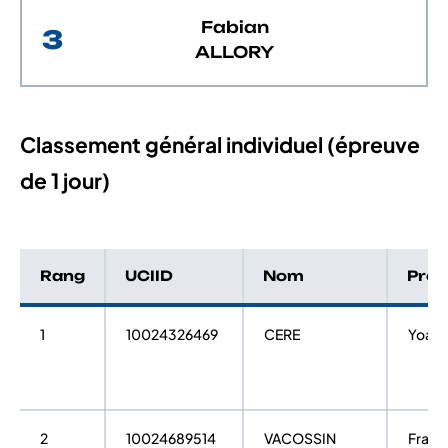
Fabian
3
ALLORY
Classement général individuel (épreuve
de 1 jour)
Rang
UCIID
Nom
Pré
1
10024326469
CERE
Yoan
2
10024689514
VACOSSIN
Franc