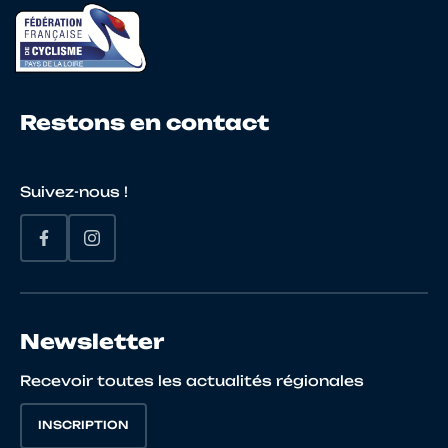
22
10127718062
WINTER
Franc
GILLAIN
Restons en contact
23
10026576465
PIGAULT
MAXI
Suivez-nous !
24
10027959323
LEGROUX
Samu
Newsletter
25
10024096905
DAURIANNES
RICH
Recevoir toutes les actualités régionales
INSCRIPTION