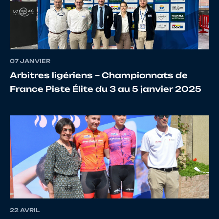
13
10024093669
BELLANGER
JERO
07 JANVIER
Arbitres ligériens – Championnats de
14
10135497058
ROHÉE
CLEM
France Piste Élite du 3 au 5 janvier 2025
15
10127284895
ARRAULT
Lubin
16
10107357055
HERBELOT
Louis
22 AVRIL