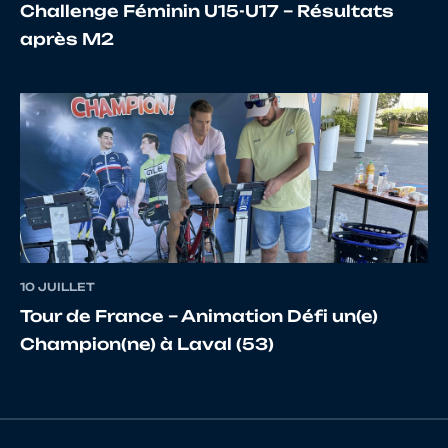
Challenge Féminin U15-U17 – Résultats
après M2
17
10067607465
BROUARD
MATH
18
10024094679
EMERY
CHRI
19
10065568748
VASSEUR
Cédri
10 JUILLET
20
10065758809
COUTURIER
Chris
Tour de France – Animation Défi un(e)
Champion(ne) à Laval (53)
21
10149810622
DUPUIS
Maxim