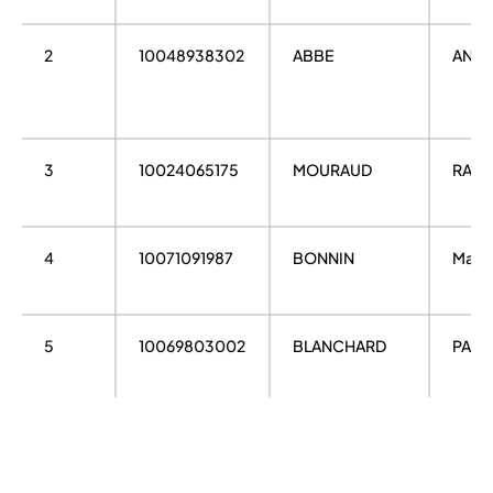
2
10048938302
ABBE
ANT
3
10024065175
MOURAUD
RALP
4
10071091987
BONNIN
Math
5
10069803002
BLANCHARD
PAUL
6
10098057078
BABONNEAU
DAVI