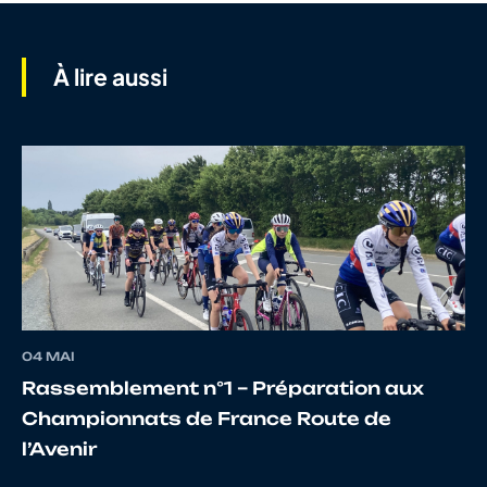
7
10007781303
MARTINEAU
CHAR
À lire aussi
8
10144400547
DURENDEAU
Simo
9
10015597580
DANTON
Arna
10
10024047492
DUHIL
ANT
04 MAI
Rassemblement n°1 – Préparation aux
Championnats de France Route de
11
10071091886
BONNIN
NOEM
l’Avenir