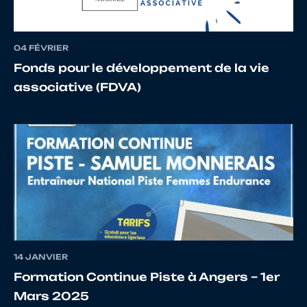
16
10104520009
FOUQUET
JOCE
04 FÉVRIER
Fonds pour le développement de la vie
17
10069196548
MORELL
MATY
associative (FDVA)
18
10133386296
KLEIN
NICO
19
10026431066
CHARBONNIER
BAST
14 JANVIER
Formation Continue Piste à Angers – 1er
Mars 2025