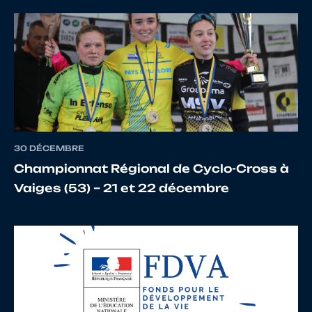
12
10071676920
NEVEUX
MAEV
13
10013755893
RETHORE
PAUL
30 DÉCEMBRE
Championnat Régional de Cyclo-Cross à
Vaiges (53) – 21 et 22 décembre
14
10135988728
TERRASSON
Kilian
15
10148666022
MARTINET
JONA