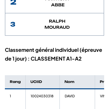
2
ABBE
RALPH
3
MOURAUD
Classement général individuel (épreuve
de 1 jour) : CLASSEMENT A1-A2
Rang
UCIID
Nom
Pré
1
10024030318
DAVID
VINC