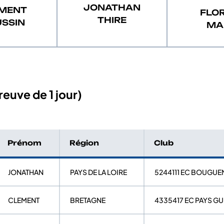
JONATHAN
MENT
FLO
THIRE
SSIN
MA
euve de 1 jour)
Prénom
Région
Club
JONATHAN
PAYS DE LA LOIRE
5244111 EC BOUGUE
CLEMENT
BRETAGNE
4335417 EC PAYS G