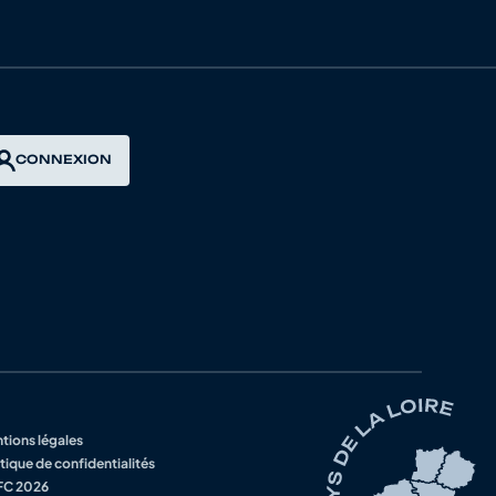
NAISIEN
E ANDREZEENNE
CONNEXION
LISTE CHOLET 49
E ANDREZEENNE
LAIN
ISME ANGERS
tions légales
ISME ANGERS
tique de confidentialités
C 2026