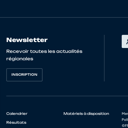
QUENTIN
PAYS DE LA LOIRE
5244111 EC BOUGUE
MARIO
PAYS DE LA LOIRE
5249078 ROUE LIBR
COMPETITION
Newsletter
Baptiste
PAYS DE LA LOIRE
5249258 UNION CYC
Recevoir toutes les actualités
régionales
MATHIS
PAYS DE LA LOIRE
5249078 ROUE LIBR
COMPETITION
INSCRIPTION
DOMINIQUE
PAYS DE LA LOIRE
5244001 US ST HERB
LUCAS
PAYS DE LA LOIRE
5249013 SCO CYCL
Calendrier
Matériels à disposition
Men
MATISSE
PAYS DE LA LOIRE
5249013 SCO CYCL
Poli
Résultats
©FF