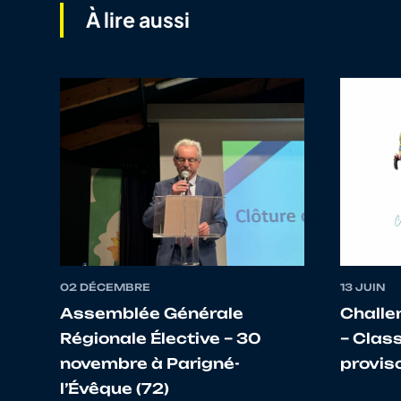
À lire aussi
11
10071244460
PARIS
12
10026131881
CADIO
13
10113776233
GUIBERT
14
10013674152
JOALLAND
15
10099928471
TEZENAS DU
MONTCEL
02 DÉCEMBRE
13 JUIN
Assemblée Générale
Challe
16
10015491284
THEARD
Régionale Élective – 30
– Clas
novembre à Parigné-
provis
17
10067364965
LEFRANCOIS
l’Évêque (72)