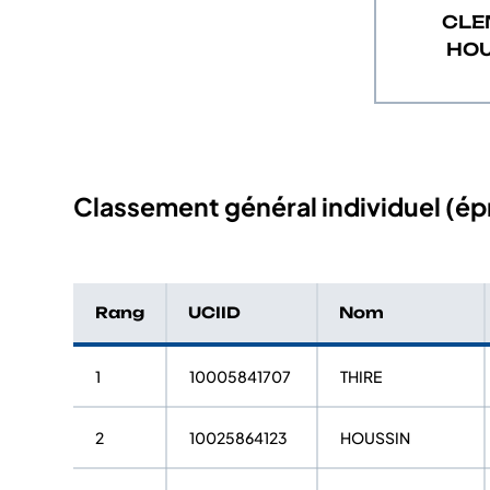
CLE
HOU
Classement général individuel (épr
Rang
UCIID
Nom
1
10005841707
THIRE
2
10025864123
HOUSSIN