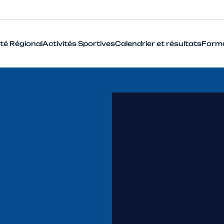
té Régional
Activités Sportives
Calendrier et résultats
Form
BMX
Cyclo-Cross
Piste
Route
VTT
Que signifie le terme Haut Niveau en cyclisme ?