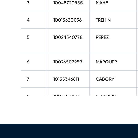
3
10048720555
MAHE
4
10013630096
TREHIN
5
10024540778
PEREZ
6
10026507959
MARQUER
7
10135346811
GABORY
8
10013629187
SOULARD
9
10028201823
MERCY
10
10121942421
AL JALLAD