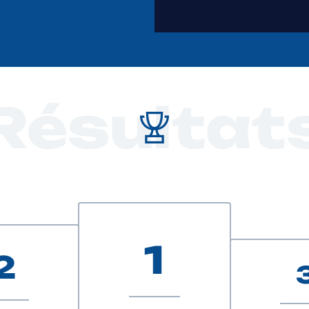
Résultat
1
2