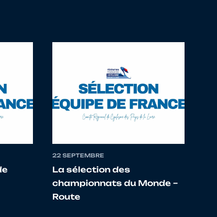
CENIS CYCLISME 44
BRIANTAIS
OIS
CLISTE BORN'HEURES LA
LISME ANGERS
22 SEPTEMBRE
de
La sélection des
OULON VS
championnats du Monde –
Route
LONNES CYCLISME