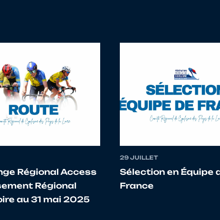
DANIEL
PAYS DE LA LOIRE
5244208 PAYS D'AN
JULIEN
PAYS DE LA LOIRE
5244002 CC CASTEL
IONNY
PAYS DE LA LOIRE
5244103 AC BREVIN
KILLIAN
PAYS DE LA LOIRE
5285313 EQUIPE CY
ROCHE SUR YON
THOMAS
PAYS DE LA LOIRE
5249013 - SCO CYC
29 JUILLET
nge Régional Access
Sélection en Équipe 
BRIEUX
PAYS DE LA LOIRE
5244250 NANTES D
sement Régional
France
oire au 31 mai 2025
NINO
PAYS DE LA LOIRE
5249285 TEAM CHA