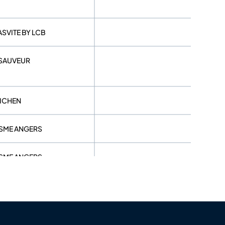
SVITE BY LCB
 SAUVEUR
UICHEN
ISME ANGERS
ISME ANGERS
NAISIEN
ENNE