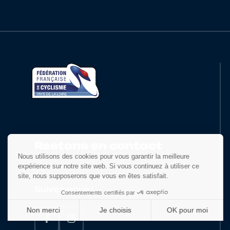
18
10026702868
BERTAUD
19
10101844930
VINCENT
20
10137775952
ARNOU
21
10104091286
POUVREAU
Restons en contact
22
10149507393
VAUGRENARD
23
10084806474
DUGUE
Suivez-nous !
24
10026387317
BONNAVENTURE