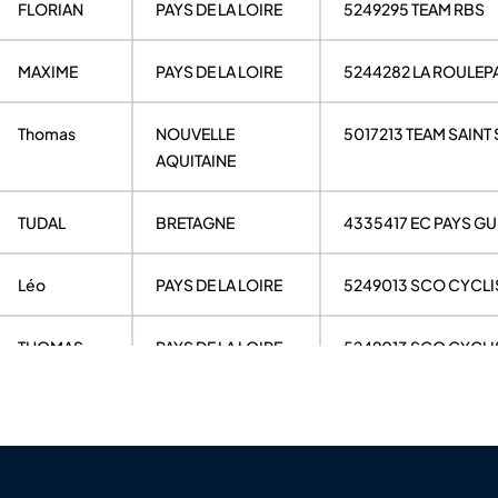
FLORIAN
PAYS DE LA LOIRE
5249295 TEAM RBS
MAXIME
PAYS DE LA LOIRE
5244282 LA ROULEPA
Thomas
NOUVELLE
5017213 TEAM SAINT
AQUITAINE
TUDAL
BRETAGNE
4335417 EC PAYS G
Léo
PAYS DE LA LOIRE
5249013 SCO CYCL
THOMAS
PAYS DE LA LOIRE
5249013 SCO CYCL
DIDIER
PAYS DE LA LOIRE
5244111 EC BOUGUE
SOHEL
PAYS DE LA LOIRE
5244248 UCP REZE