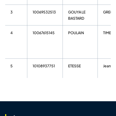
3
10069532513
GOUYA LE
GREGO
BASTARD
4
10067615145
POULAIN
TIMEO
5
10108937751
ETESSE
Jean
6
10069490578
DUPUIS
Noam