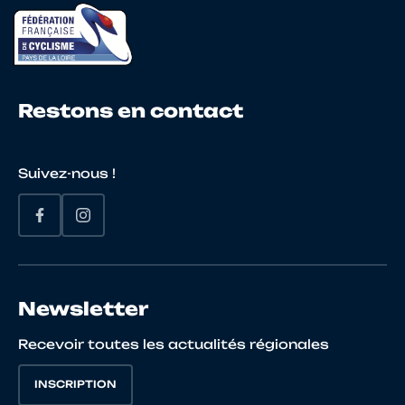
20
10087333326
ROYER
SIMON
Restons en contact
21
10145247578
LE LAY
Mathé
Suivez-nous !
22
10146020346
JOUNO
JULES
Newsletter
Recevoir toutes les actualités régionales
23
10097649880
GASPAROTTO
TIMOT
INSCRIPTION