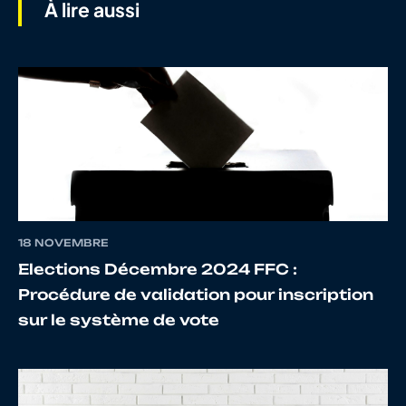
À lire aussi
7
10080536151
NOUVEL
YLIES
8
10066577548
LE CAM
THOMA
9
10097810841
FACY
REMI
18 NOVEMBRE
Elections Décembre 2024 FFC :
10
10067637979
CORBEL
BAPTIS
Procédure de validation pour inscription
sur le système de vote
11
10100597468
GALLE
Evann