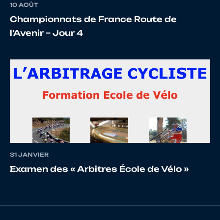
10 AOÛT
Championnats de France Route de
16
10116313589
HAMONIAUX
GAETA
l’Avenir – Jour 4
17
10110154493
ROUSSEL
Pierre
18
10068065183
LE COCGUEN
LOUKA
31 JANVIER
Examen des « Arbitres École de Vélo »
19
10067660817
GAUVRY
SACHA