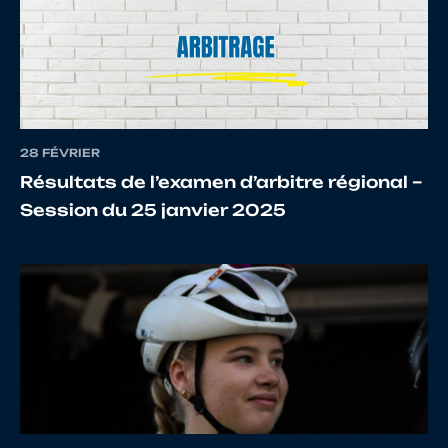
12
10075487101
PILLAS
DORIA
13
10086179329
ROBERT
GURVA
28 FÉVRIER
Résultats de l’examen d’arbitre régional –
Session du 25 janvier 2025
14
10069536553
MORIN
AXEL
15
10150402827
COLOMBEL
CLEME
MEHEUST