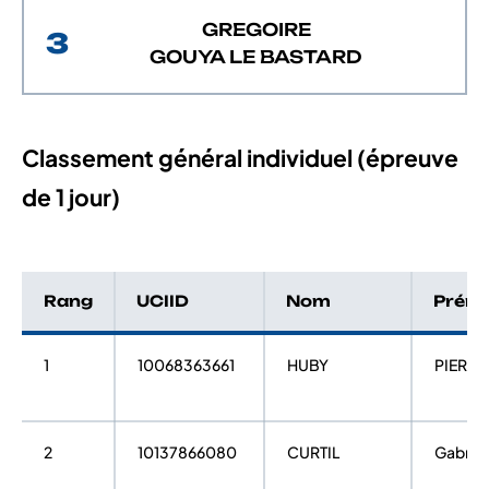
GREGOIRE
3
GOUYA LE BASTARD
Classement général individuel (épreuve
de 1 jour)
Rang
UCIID
Nom
Prén
1
10068363661
HUBY
PIERRE
2
10137866080
CURTIL
Gabriel