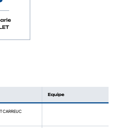
arie
LET
Equipe
ST CARREUC