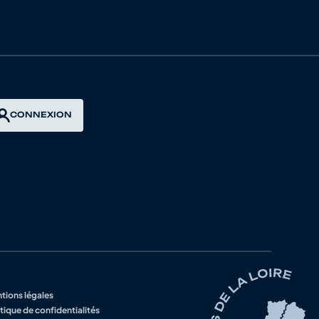
AIS
ERAIS
CONNEXION
E
ROIS
 CYCLISME
LUB QUEDILLAC
tions légales
N
tique de confidentialités