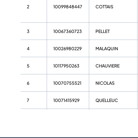
2
10099848447
COTTAIS
3
10067360723
PELLET
4
10026980229
MALAQUIN
5
10117950263
CHAUVIERE
6
10070755521
NICOLAS
7
10071415929
QUELLEUC
8
10070371258
NICOLAS
9
10027512113
JACQUIN