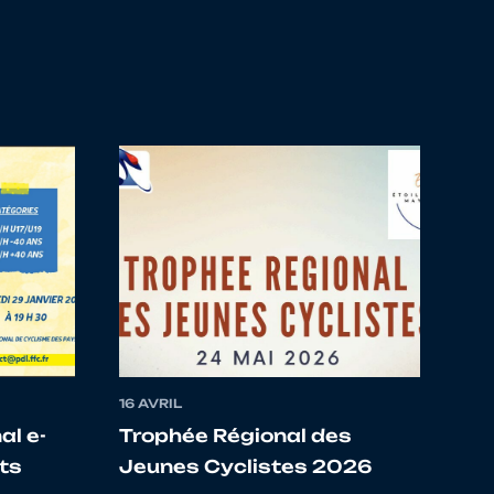
NAIS
CLISME
TBREIZH
JOSSELIN
EMC DU PAYS GALLO
 DE SEULLES
UC TILLY VAL DE SEULLES
ESSONNAIS
16 AVRIL
OCOM JANZE
l e-
Trophée Régional des
ats
Jeunes Cyclistes 2026
CLISME