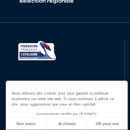
sélection régionale
18
10069163812
BEAUSSIER
19
10070587688
ODYE
20
10109119425
DENIS
21
10027071165
BOURDIN
22
10121246748
CHARBONNIER
Restons en contact
23
10105473235
ROUXEL
24
10068722258
ROBERT
Suivez-nous !
25
10097644931
TRIPON