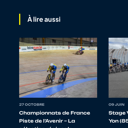
10
10125490904
DE SAINT JEAN
À lire aussi
11
10122838558
PICHARD
12
10067513903
GUEGUEN
13
10135937501
LE GENTIL
14
10104064008
GILLES
15
10133092367
BELHOMME
27 OCTOBRE
09 JUIN
16
10136190105
FARCY
Championnats de France
Stage 
Piste de l’Avenir – La
Yon (85
17
10057054673
CHATELAIS