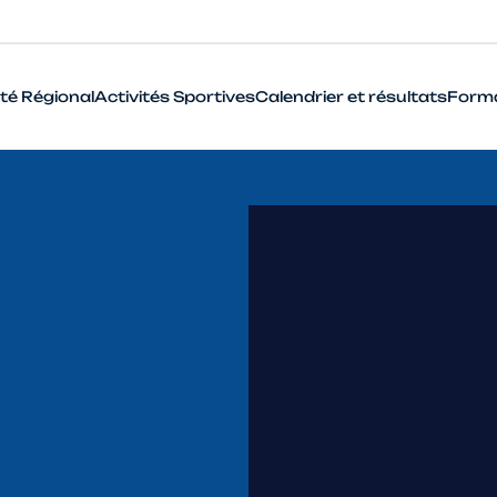
té Régional
Activités Sportives
Calendrier et résultats
Form
BMX
Cyclo-Cross
Piste
Route
VTT
Que signifie le terme Haut Niveau en cyclisme ?