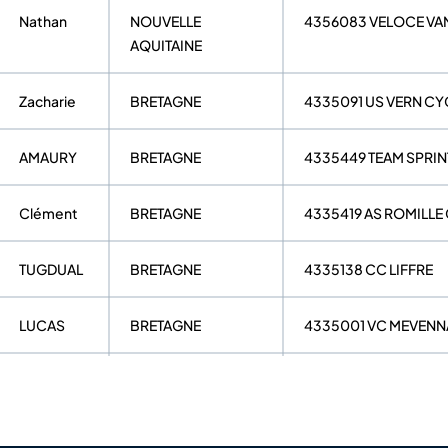
Nathan
NOUVELLE
4356083 VELOCE VA
AQUITAINE
Zacharie
BRETAGNE
4335091 US VERN CY
AMAURY
BRETAGNE
4335449 TEAM SPRIN
Clément
BRETAGNE
4335419 AS ROMILLE
TUGDUAL
BRETAGNE
4335138 CC LIFFRE
LUCAS
BRETAGNE
4335001 VC MEVENN
KENZO
BRETAGNE
4322054 VC PLURIEN
Vincent
BRETAGNE
4356224 VC PAYS DE