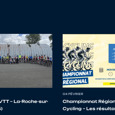
Nathan
BRETAGNE
4322054 VC PLURIEN
PIERRE
BRETAGNE
4335091 US VERN CY
MATTEO
BRETAGNE
4329476 TEAM SPOR
Pierre
BRETAGNE
4356215 UC PAYS DE 
Louison
NORMANDIE
4914452 UC TILLY VAL
Malo
BRETAGNE
4335160 OC CYCL.C
04 FÉVRIER
PIERRE
BRETAGNE
4335431 TEAM PODI
VTT – La-Roche-sur-
Championnat Régiona
)
Cycling – Les résult
EWEN
BRETAGNE
4335091 US VERN CY