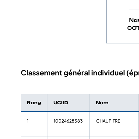
Na
COT
Classement général individuel (épr
Rang
UCIID
Nom
1
10024628583
CHAUPITRE