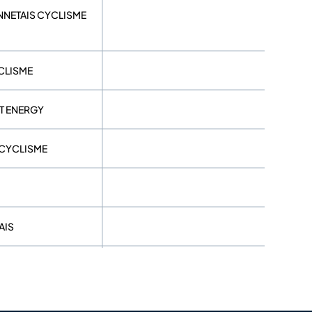
NNETAIS CYCLISME
CLISME
T ENERGY
 CYCLISME
AIS
NAIS
 LORIENT