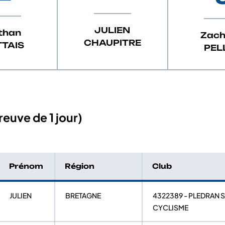
JULIEN
than
Zach
CHAUPITRE
TAIS
PEL
euve de 1 jour)
Prénom
Région
Club
JULIEN
BRETAGNE
4322389 - PLEDRAN 
CYCLISME