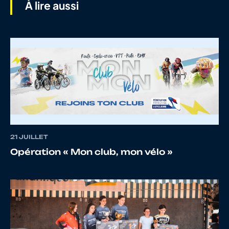
À lire aussi
7
10071006509
BLEVIN
LENNY
8
10014167236
PITARD
QUENT
9
10067690725
LE GOFF
HUGO
21 JUILLET
Opération « Mon club, mon vélo »
10
10068565543
BRAGHINI
Axel