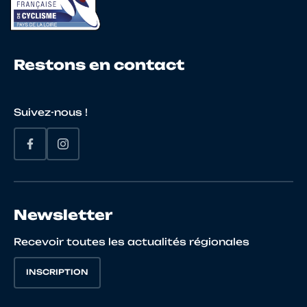
21
10028361164
ALEM
JULIEN
Restons en contact
22
10068648092
GUYOT
PAUL
Suivez-nous !
23
10011448206
BONNEAU
MATHIE
Newsletter
Recevoir toutes les actualités régionales
24
10144941323
BELLEC
Alan
INSCRIPTION
25
10011920775
CADIEU
JEROM