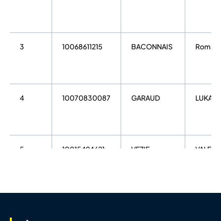
3
10068611215
BACONNAIS
Romain
4
10070830087
GARAUD
LUKAS
5
10015494621
VEZIE
VALENT
6
10007624685
FILLAUT
MIGUEL