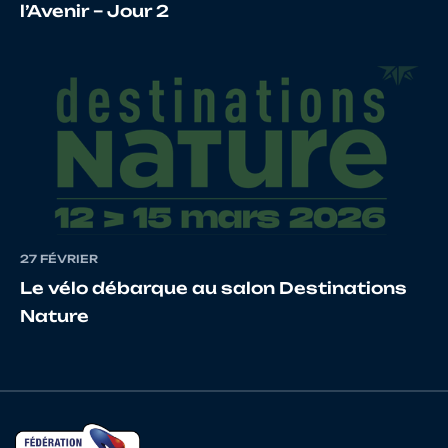
l’Avenir – Jour 2
16
10102333061
DRANS
ENZO
17
10067862493
SICHE
THIBAU
18
10024184609
MELLIER
ALEXA
27 FÉVRIER
Le vélo débarque au salon Destinations
Nature
19
10026849176
PORTAUX
ENZO
20
10068859674
MONNIER
NOLAN