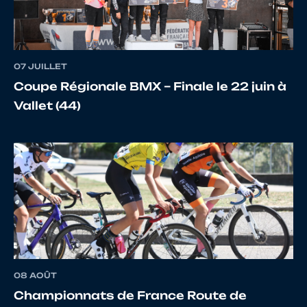
11
10071365308
LOISEAU
PAUL
07 JUILLET
12
10071763109
LARGEAU
MARIU
Coupe Régionale BMX – Finale le 22 juin à
Vallet (44)
13
10069005174
SAUVAGET
MAEL
14
10071536167
LEFORT
LILIAN
15
10068411454
GUERILLON
ENZO
08 AOÛT
Championnats de France Route de