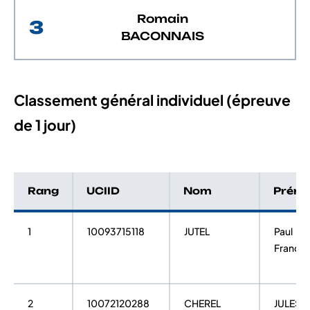
Romain
3
BACONNAIS
Classement général individuel (épreuve
de 1 jour)
Rang
UCIID
Nom
Prén
1
10093715118
JUTEL
Paul
Françoi
2
10072120288
CHEREL
JULES