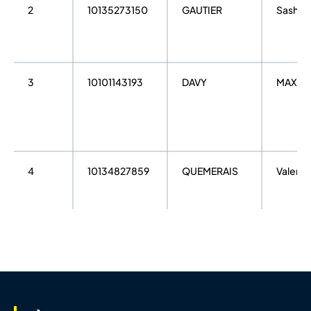
2
10135273150
GAUTIER
Sasha
3
10101143193
DAVY
MAXEN
4
10134827859
QUEMERAIS
Valenti
5
10109584823
LE TROQUER
Alix