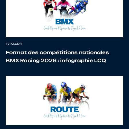
10
10128016641
BODET
Hugo
11
10109623320
COLIN
Noam
17 MARS
Format des compétitions nationales
BMX Racing 2026 : infographie LCQ
12
10121197642
ROPERS
Benoit
13
10135104109
FOURMONT
Thiago