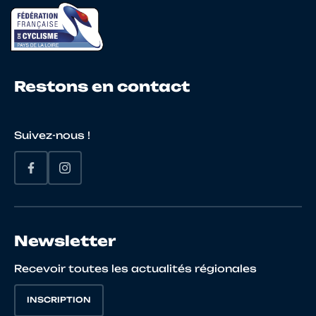
18
10122735595
CHARDEVEL
Sheym
HOUSSAIS
Restons en contact
19
10123604656
BAZIRE
Loevan
Suivez-nous !
20
10145571419
CHEVREL
Théo
Newsletter
Recevoir toutes les actualités régionales
21
10110214717
CHOLLET
Ewen
INSCRIPTION