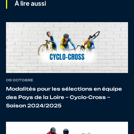
À lire aussi
6
10097884906
HENRYE
CAPUC
SEYDOUX
7
10109623623
EVEN
Maxen
8
10136343281
TREMELO
Pacom
09 OCTOBRE
Modalités pour les sélections en équipe
des Pays de la Loire – Cyclo-Cross –
Saison 2024/2025
9
10109623421
COLIN
Yaël