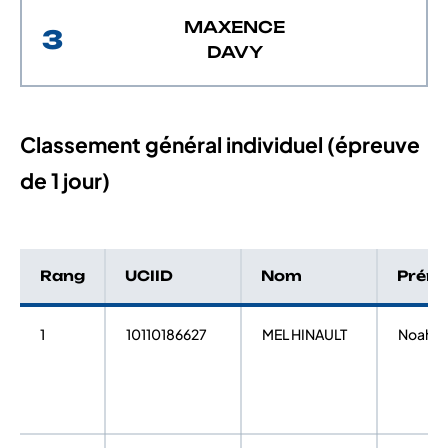
MAXENCE
3
DAVY
Classement général individuel (épreuve
de 1 jour)
Rang
UCIID
Nom
Prén
1
10110186627
MEL HINAULT
Noah