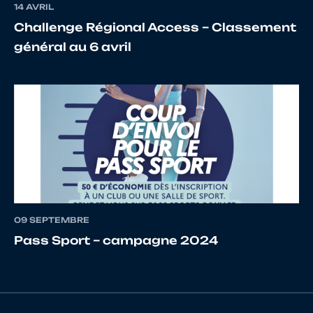
14 AVRIL
Challenge Régional Access – Classement
14
10134947087
GIBET
Louiso
général au 6 avril
15
10109585126
MALVICINI
Gabriel
16
10122528360
PALMEN
Adam
09 SEPTEMBRE
Pass Sport – campagne 2024
17
10122176837
LEBRET
Mathys