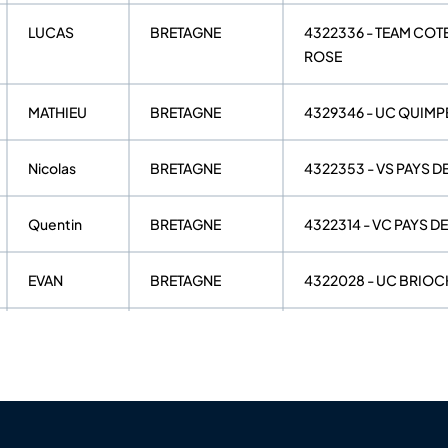
LUCAS
BRETAGNE
4322336 - TEAM COTE
ROSE
MATHIEU
BRETAGNE
4329346 - UC QUIMP
Nicolas
BRETAGNE
4322353 - VS PAYS D
Quentin
BRETAGNE
4322314 - VC PAYS 
EVAN
BRETAGNE
4322028 - UC BRIOC
RONAN
BRETAGNE
4322069 - CC PLANC
LUCAS
BRETAGNE
4322405 - TEAM PAY
BRICE
GUINEFORT