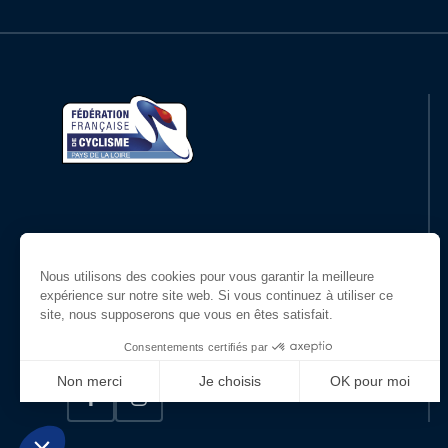
17
10025228670
COUALAN
18
10068143086
HAQUIN
19
10085420911
LARVOR
20
10067525825
PARIS
Restons en contact
21
10012792260
LE MARREC
Suivez-nous !
22
10065684138
COMMEUREUC
23
10069608291
TARDIVEL