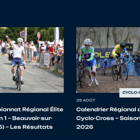
KENZO
BRETAGNE
4322054 - VC PLURI
LUDOVIC
BRETAGNE
4322405 - TEAM PAY
GUINEFORT
ROMAN
BRETAGNE
4329232 - CC ERGUE
ENZO
BRETAGNE
4322314 - VC PAYS 
LILIAN
BRETAGNE
4356342 - AC PAYS D
CYCLO-
29 AOÛT
onnat Régional Élite
Calendrier Régional 
Louison
BRETAGNE
4329476 - TEAM SPO
 1 – Beauvoir-sur-
Cyclo-Cross – Saiso
5) – Les Résultats
2026
Quentin
BRETAGNE
4356009 - OC LOCM