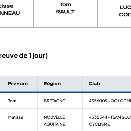
Tom
isse
LU
RAULT
NNEAU
CO
euve de 1 jour)
Prénom
Région
Club
Tom
BRETAGNE
4356009 - OC LOCM
Matisse
NOUVELLE
4335344 - TEAM SO
AQUITAINE
CYCLISME