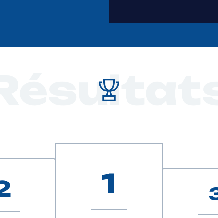
Résultat
1
2