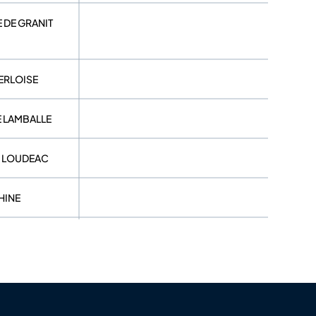
 DE GRANIT
ERLOISE
E LAMBALLE
DE LOUDEAC
HINE
OETIN
S DINAN