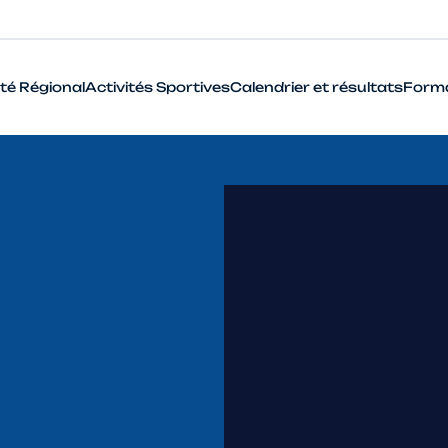
té Régional
Activités Sportives
Calendrier et résultats
Form
BMX
Cyclo-Cross
Piste
Route
VTT
Que signifie le terme Haut Niveau en cyclisme ?