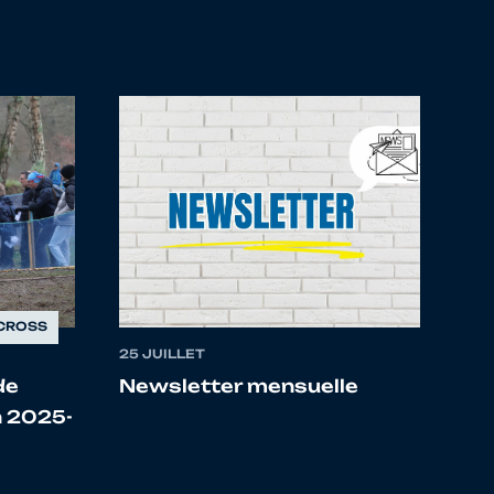
ENNAIS
S DINAN
 GABERIC
EMC CORNOUAILLE SUD
CYCLISME
DE LOUDEAC
E BAUD
EMC MORBIHAN FINISTERE SUD
CROSS
CYCLISME
25 JUILLET
de
Newsletter mensuelle
RTBREIZH
n 2025-
INE