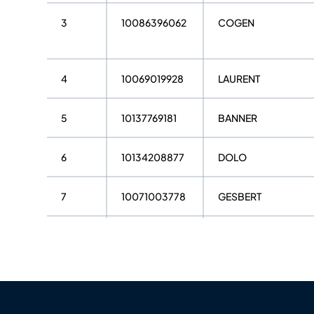
3
10086396062
COGEN
4
10069019928
LAURENT
5
10137769181
BANNER
6
10134208877
DOLO
7
10071003778
GESBERT
8
10071004889
CORBEL
9
10068274846
WASSER