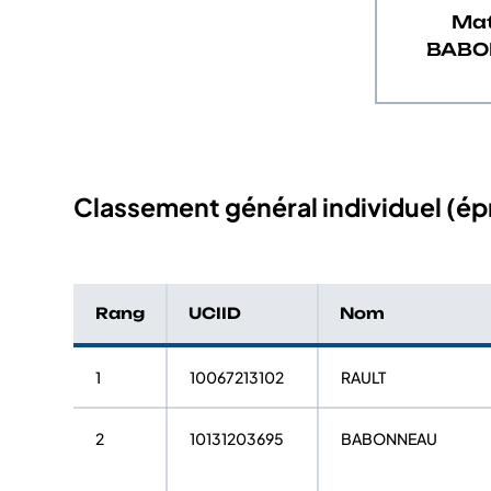
Mat
BABO
Classement général individuel (épr
Rang
UCIID
Nom
1
10067213102
RAULT
2
10131203695
BABONNEAU