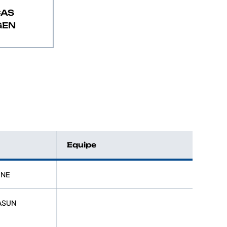
CAS
GEN
Equipe
INE
JASUN