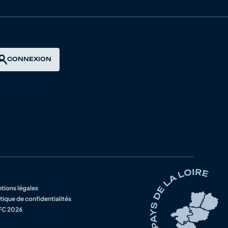
S DINAN
CONNEXION
OETIN
DE LOUDEAC
C
EMC DU PAYS DE BROCELIANDE
 DE GRANIT
VRON
tions légales
tique de confidentialités
C 2026
S DINAN