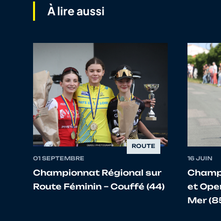
À lire aussi
10
10070371258
NICOLAS
11
10003319202
POILVET
12
10068769344
WEBER
13
10067195520
SOULABAILLE
14
10091998016
LE CHENADEC
ROUTE
01 SEPTEMBRE
16 JUIN
Championnat Régional sur
Champi
15
10113948308
MARCHADOUR
Route Féminin – Couffé (44)
et Open
Mer (8
16
10122120859
THEBAULT