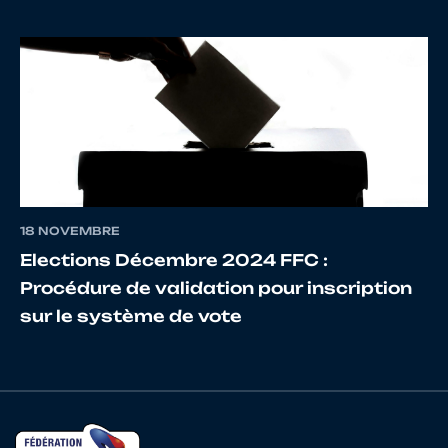
18
10070050047
MORIN
CLEME
19
10067499553
MARCHAND
ANTON
20
10067526936
THEAU
PACO
18 NOVEMBRE
Elections Décembre 2024 FFC :
21
10068849974
HINGANT
MATHI
Procédure de validation pour inscription
sur le système de vote
22
10123886764
THEBEAUD
Mathis