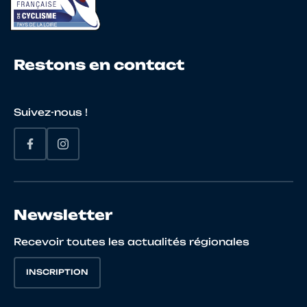
23
10122621825
PIVAULT
Noé
Restons en contact
Suivez-nous !
24
10097880054
GAILLARD
EWEN
25
10067918471
BAZILLON
MAXIM
Newsletter
Recevoir toutes les actualités régionales
26
10119995145
LE COZ
Lilian
INSCRIPTION
27
10065756179
LE BOURHIS
PIERRE