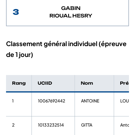
GABIN
3
RIOUAL HESRY
Classement général individuel (épreuve
de 1 jour)
Rang
UCIID
Nom
Prén
1
10067692442
ANTOINE
LOUIS
2
10133232514
GITTA
Antoin