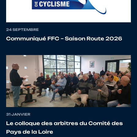
13
10098181966
MORILLEAU
CLEME
24 SEPTEMBRE
Communiqué FFC – Saison Route 2026
14
10070290628
TULOW
Sacha
15
10070290022
BOULLE
LORIS
16
10071321555
MONTREUIL
TITOU
31 JANVIER
17
10069490376
DEJOUR
NICOL
Le colloque des arbitres du Comité des
Pays de la Loire