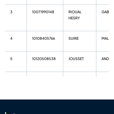
3
10071990148
RIOUAL
GABIN
HESRY
4
10108405766
SUIRE
MALO
5
10120508538
JOUSSET
ANDRE
6
10073014510
CUSHWAY
RAFE
7
10071758762
VERRIER
LEO