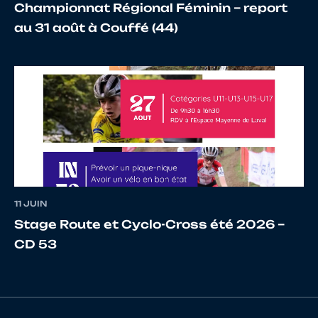
Championnat Régional Féminin – report
au 31 août à Couffé (44)
18
10067301917
OMPRARET
Justine
19
10071178580
EVON
Valenti
11 JUIN
Stage Route et Cyclo-Cross été 2026 –
20
10108296238
ZIRCHER
Jules
CD 53
BERGER