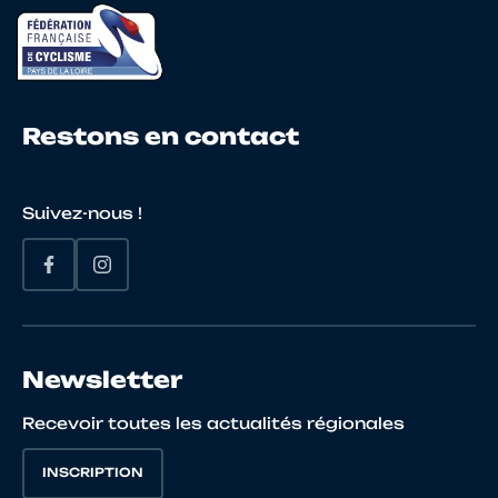
21
10146847472
VENEAU
Adrien
Restons en contact
22
10122211900
JAEGLE
Jules
LAFFORE
Suivez-nous !
23
10143455506
ALIBERT
Intza
ETCHEBER
24
10123555954
MARTY
Flora
Newsletter
Recevoir toutes les actualités régionales
25
10145567476
HAMEZ
Zelie
INSCRIPTION