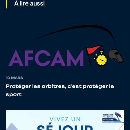
À lire aussi
7
10135832821
CLAVE FILHOL
Mael
8
10131116294
MAZARS
Cleme
9
10071381169
PAGOT
Sebast
10 MARS
Protéger les arbitres, c’est protéger le
10
10073161020
PENOUILH
Mathie
sport
11
10099066888
PLOURABOUE
Remi