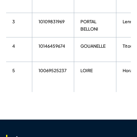
3
10109831969
PORTAL
Lenny
BELLONI
4
10146459674
GOUANELLE
Titoua
5
10069525237
LOIRE
Horaci
6
10070114311
MOUSSET
Kyliann