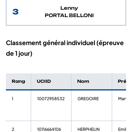
Lenny
3
PORTAL BELLONI
Classement général individuel (épreuve
de 1 jour)
Rang
UCIID
Nom
Prén
1
10072958532
GREGOIRE
Marvy
2
10116664106
HERPHELIN
Emil