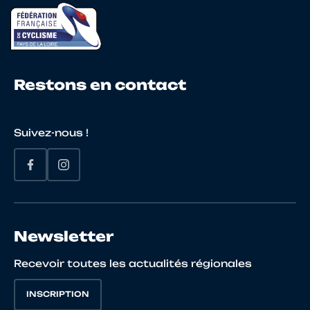
17
10006736228
MENUT
Da
Restons en contact
18
10076331708
LOULERGUE
Vic
Suivez-nous !
19
10085536604
POULARD
Ba
20
10066521772
MARCEROU
NI
Newsletter
Recevoir toutes les actualités régionales
INSCRIPTION
21
10016243743
THEOT
Kil