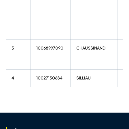
3
10068997090
CHAUSSINAND
Jor
4
10027150684
SILLIAU
Ni
5
10075812958
SUTTON
Lo