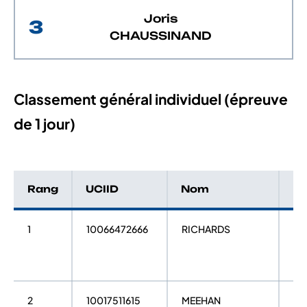
Joris
3
CHAUSSINAND
Classement général individuel (épreuve
de 1 jour)
Rang
UCIID
Nom
P
1
10066472666
RICHARDS
Ka
2
10017511615
MEEHAN
Ja