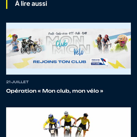
À lire aussi
6
10072963481
JEAN
Vic
7
10026273442
BERGER
AN
21 JUILLET
8
10070096426
ROUDIER
Hu
Opération « Mon club, mon vélo »
9
10016520595
PAJUR
Ma