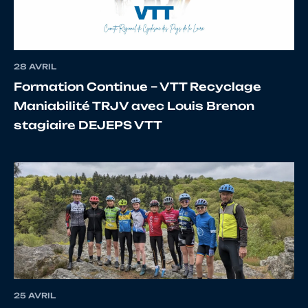
10
10075017861
IZQUIERDO
CL
28 AVRIL
Formation Continue – VTT Recyclage
Maniabilité TRJV avec Louis Brenon
stagiaire DEJEPS VTT
11
10067738821
HAQUIN
He
Fr
12
10100366385
GUICHARD
Mi
25 AVRIL