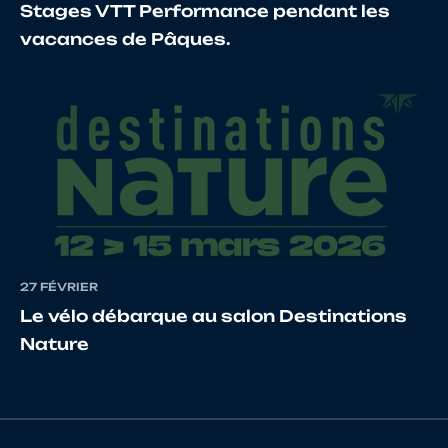
Stages VTT Performance pendant les
vacances de Pâques.
13
10068086405
THOMAS
Th
14
10048707623
LE BOETEZ
Cl
15
10010996952
RAUGEL
An
27 FÉVRIER
Le vélo débarque au salon Destinations
Nature
16
10067494402
WALLIANG
Thi