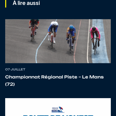
À lire aussi
9
10024983443
BOZON
Mathie
10
10091274253
LEBOUCHER
Jean
Charle
11
10088750233
LAUNAY
Jérôm
07 JUILLET
Championnat Régional Piste – Le Mans
(72)
12
10113488667
LEMONNIER
Jérôm
13
10025526138
COULANGE
Pascal