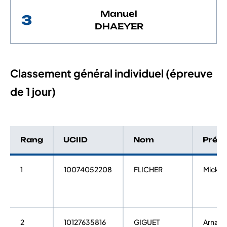
Manuel
3
DHAEYER
Classement général individuel (épreuve
de 1 jour)
Rang
UCIID
Nom
Prén
1
10074052208
FLICHER
Mickaë
2
10127635816
GIGUET
Arnaud