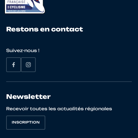
24
10143724072
LEJEUNE
David
25
10073741707
CLAY
Stéph
Restons en contact
26
10149946220
LE NORMAND
Franck
Suivez-nous !
27
10024437415
HERVIEU
Patrick
28
10027249910
HEURTEVENT
Loic
Newsletter
Recevoir toutes les actualités régionales
INSCRIPTION
29
10024441556
GOUTAL
Sylvain