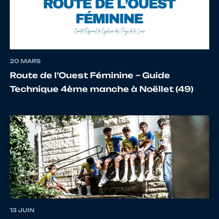
14
10105437465
GAUDIN
Jean D
THOMAS
20 MARS
Route de l’Ouest Féminine – Guide
Technique 4ème manche à Noëllet (49)
15
10024451559
DEVREUX
Daniel
16
10152219454
LEGROS
Stéph
17
10026149766
DEGUY
James
18
10124247482
LAFOSSE
Ludovi
13 JUIN