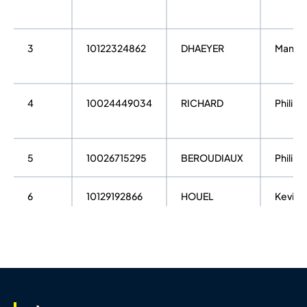
3
10122324862
DHAEYER
Manue
4
10024449034
RICHARD
Philipp
5
10026715295
BEROUDIAUX
Philipp
6
10129192866
HOUEL
Kevin
7
10026388226
TRIDON
Sébast
8
10093595078
ESPALLARGAS
Benoit