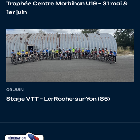
Trophée Centre Morbihan U19 – 31 mai &
1er juin
19
10151990492
PIERRE
Thierry
20
10070749760
LEPAUVRE
NICOL
21
10024437920
CHATELIN
Pascal
09 JUIN
Stage VTT – La-Roche-sur-Yon (85)
22
10120472768
POUPRY
Damie
23
10118716361
MALFILATRE
Yoann