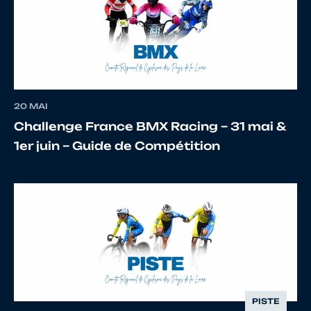
11
10117683717
BARRAULT
Julien
12
10070670443
VINSON
Aurél
20 MAI
Challenge France BMX Racing – 31 mai &
1er juin – Guide de Compétition
13
10056873811
DEHAEMERS
Aloïs
14
10085049984
BRUNEL
Gabri
PISTE