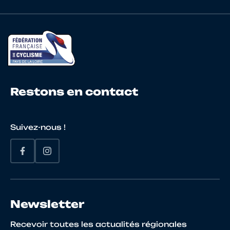
20
10139695340
DE GALBERT
Arna
Restons en contact
21
10069421567
CHANEL
Emile
Suivez-nous !
22
10117388875
ROBIN
Dima
Newsletter
23
10073521334
DUGROS
Eliott
Recevoir toutes les actualités régionales