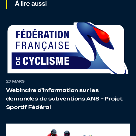
À lire aussi
7
10120929476
GELLAERTS
Jules
8
10026169166
LUCAT
Geof
27 MARS
9
10136049251
CLAUDEL
Bapti
Webinaire d’information sur les
demandes de subventions ANS – Projet
Sportif Fédéral
10
10066730425
DANCER
Tom