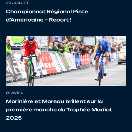
29 JUILLET
15
10011344233
MAITRE
Julien
Championnat Régional Piste
d’Américaine – Report !
16
10121612015
METRAL
Maxi
17
10070351656
ROSSIAUD
Yanis
01 AVRIL
18
10121469343
GRANGEON
Théo
Morinière et Moreau brillent sur la
première manche du Trophée Madiot
2025
19
10118464565
HERTAUT
Maxi