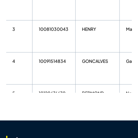
3
10081030043
HENRY
Max
4
10091514834
GONCALVES
Gabri
5
10120676670
BERMOND
Nath
MASSON
6
10067489247
MIZOULE
Ludo