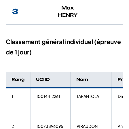
Max
3
HENRY
Classement général individuel (épreuve
de 1 jour)
Rang
UCIID
Nom
Pré
1
10014412261
TARANTOLA
Dami
2
10073896095
PIRAUDON
Antoi