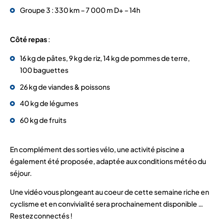
Groupe 3 : 330 km – 7 000 m D+ – 14h
Côté repas
:
16 kg de pâtes, 9 kg de riz, 14 kg de pommes de terre,
100 baguettes
26 kg de viandes & poissons
40 kg de légumes
60 kg de fruits
En complément des sorties vélo, une activité piscine a
également été proposée, adaptée aux conditions météo du
séjour.
Une vidéo vous plongeant au coeur de cette semaine riche en
cyclisme et en convivialité sera prochainement disponible …
Restez connectés !