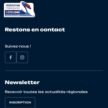
21
10068297377
SCOURZIC
YOUEN
22
10069386104
DAVID
RAPHA
Restons en contact
Suivez-nous !
23
10085399992
ONNILLON
MATTE
Newsletter
24
10069190787
CLAVREUL
Corent
Recevoir toutes les actualités régionales
25
10065941691
PASCO
MAXIM
INSCRIPTION