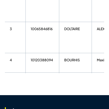
3
10065846816
DOLTAIRE
ALEX
4
10120388094
BOURHIS
Maxim
5
10118311284
CREN
Lenny
6
10065841560
HINAULT
JULIEN