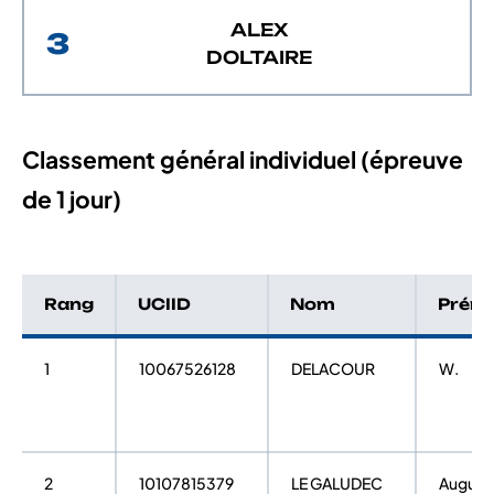
ALEX
3
DOLTAIRE
Classement général individuel (épreuve
de 1 jour)
Rang
UCIID
Nom
Prén
1
10067526128
DELACOUR
W.
2
10107815379
LE GALUDEC
August