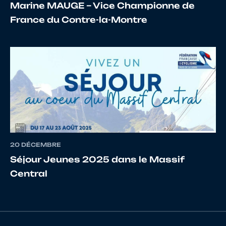
Marine MAUGE – Vice Championne de
France du Contre-la-Montre
17
10066578659
PERRON
MAEL
18
10069942640
LE DOUARIN
HUGO
19
10014315059
BAUTHAMY
D.
20 DÉCEMBRE
Séjour Jeunes 2025 dans le Massif
Central
20
10067497533
BENOIST
TRISTA