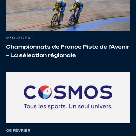
12
10066732445
LOUVEL
Antho
27 OCTOBRE
Championnats de France Piste de l’Avenir
– La sélection régionale
13
10139940365
PONS
Axel
14
10086707977
CARLES
Flavia
15
10129503569
ROUBY
Quent
05 FÉVRIER