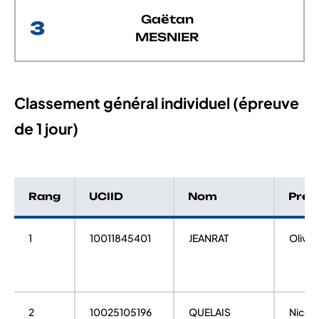
Gaëtan
3
MESNIER
Classement général individuel (épreuve
de 1 jour)
Rang
UCIID
Nom
Pré
1
10011845401
JEANRAT
Olivier
2
10025105196
QUELAIS
Nicola