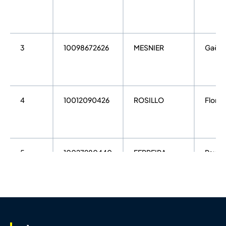
3
10098672626
MESNIER
Gaëta
4
10012090426
ROSILLO
Floria
5
10027980440
FERREIRA
Paulo
6
10146697124
MALLINJOUD
Pierre
Yves