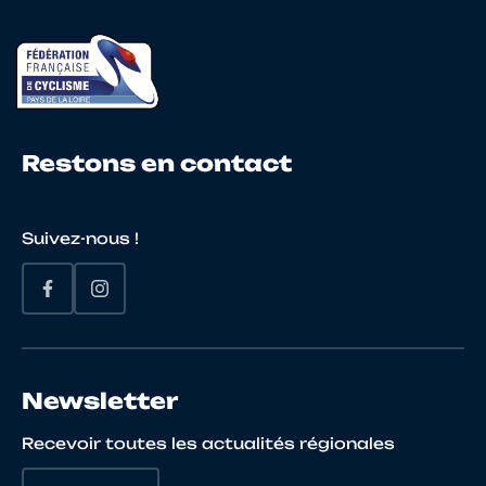
20
10133121770
BERTRAND
Zian
Restons en contact
21
10024504204
BAILLEUX
David
Suivez-nous !
22
10138014008
LAUMONIER
Yann
Newsletter
Recevoir toutes les actualités régionales
23
10026764910
REVELLI
Hugo