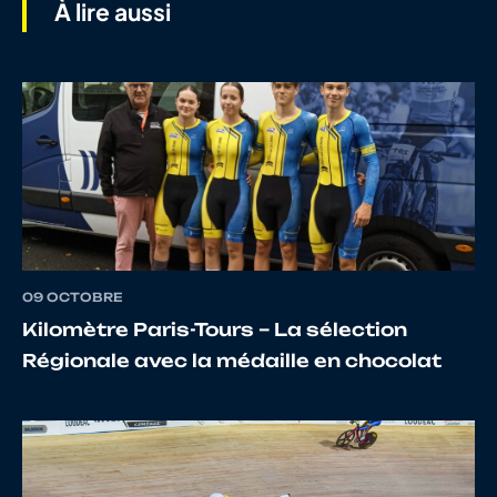
À lire aussi
7
10012909266
GUIGNARD
Quent
8
10137762212
LAMBERT
Hugo
09 OCTOBRE
9
10025889684
GELLAERTS
Emilie
Kilomètre Paris-Tours – La sélection
Régionale avec la médaille en chocolat
11
10072034911
BOCHATAY
Thom