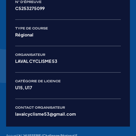
N° D'ÉPREUVE
C5253275099
TYPE DE COURSE
Régional
ORGANISATEUR
LAVAL CYCLISME 53
CATÉGORIE DE LICENCE
U15, U17
CONTACT ORGANISATEUR
lavalcyclisme53@gmail.com
Accueil
L’HUISSERIE (Challenge Régional Feminin U15-U17+ Champ. Dépt)