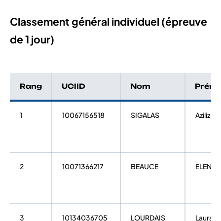
Classement général individuel (épreuve
de 1 jour)
Rang
UCIID
Nom
Prén
1
10067156518
SIGALAS
Aziliz
2
10071366217
BEAUCE
ELENA
3
10134036705
LOURDAIS
Laura