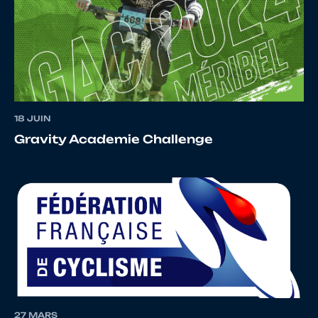
8
10146590323
REVEILLEAU
Horten
CHEVREUX
18 JUIN
9
10157138263
ROUBOT
Enola
Gravity Academie Challenge
10
10108816402
CROSNIER
ANDY
BOULEAU
11
10067521983
VALLEE
LILOU
27 MARS