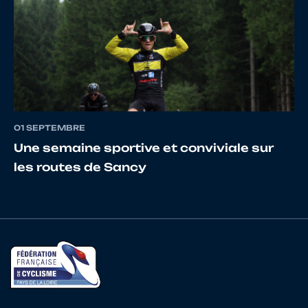
16
10071442096
GESTEAU
AGATH
17
10157149781
FRUCHET
Apollin
01 SEPTEMBRE
18
10156863027
CHARTIER
Sarah
Une semaine sportive et conviviale sur
les routes de Sancy