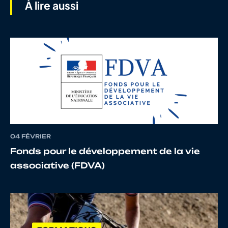
À lire aussi
7
10146834439
LE
Enola
TROQUER
8
10134947491
MORDELET
Loïs
9
10124273451
CLOLUS
Axel
04 FÉVRIER
Fonds pour le développement de la vie
associative (FDVA)
10
10146592848
SAUVE
Marceau
11
10146960842
TRECAN
Maneck