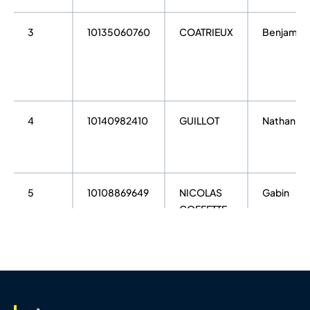
3
10135060760
COATRIEUX
Benjamin
4
10140982410
GUILLOT
Nathan
5
10108869649
NICOLAS
Gabin
GOFFETTE
6
10123688623
GOINEAU
Ruben