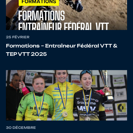
12
10121622826
POTET
Jared
25 FÉVRIER
Formations – Entraîneur Fédéral VTT &
TEP VTT 2025
13
10135104614
NEVOT
Elya
14
10145571722
GUILLAUME
Vadim
15
10133270809
SAVATTE
Adam
30 DÉCEMBRE