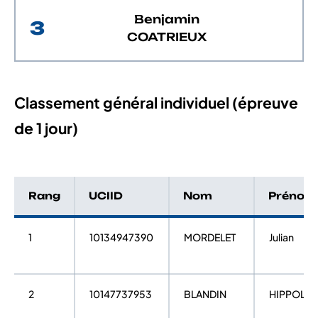
Benjamin
3
COATRIEUX
Classement général individuel (épreuve
de 1 jour)
Rang
UCIID
Nom
Prénom
1
10134947390
MORDELET
Julian
2
10147737953
BLANDIN
HIPPOLYT